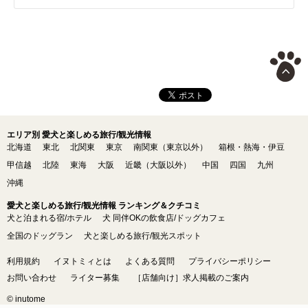
エリア別 愛犬と楽しめる旅行/観光情報
北海道
東北
北関東
東京
南関東（東京以外）
箱根・熱海・伊豆
甲信越
北陸
東海
大阪
近畿（大阪以外）
中国
四国
九州
沖縄
愛犬と楽しめる旅行/観光情報 ランキング＆クチコミ
犬と泊まれる宿/ホテル
犬 同伴OKの飲食店/ドッグカフェ
全国のドッグラン
犬と楽しめる旅行/観光スポット
利用規約
イヌトミィとは
よくある質問
プライバシーポリシー
お問い合わせ
ライター募集
［店舗向け］求人掲載のご案内
© inutome