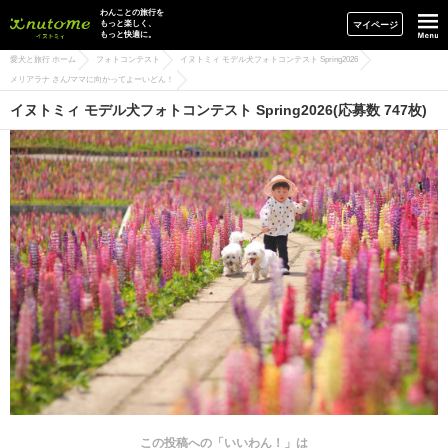
イヌトミィ
わんことの旅行を
もっと楽しく、
マイページ
もっと快適に。
愛犬と旅行 ホーム
フォトコンテスト
イヌトミィ モデル犬フォトコンテスト Spring2026
メリアラナ さん/ママに向かってよーいどん！
イヌトミィ モデル犬フォトコンテスト Spring2026(応募数 747枚)
この投稿への「いいわん！」は