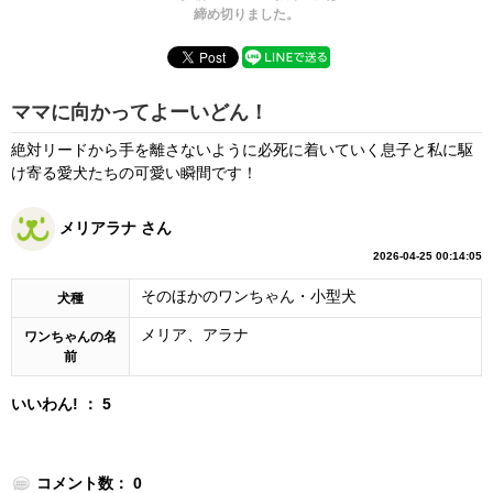
締め切りました。
ママに向かってよーいどん！
絶対リードから手を離さないように必死に着いていく息子と私に駆
け寄る愛犬たちの可愛い瞬間です！
メリアラナ さん
2026-04-25 00:14:05
そのほかのワンちゃん・小型犬
犬種
メリア、アラナ
ワンちゃんの名
前
いいわん! ： 5
コメント数： 0