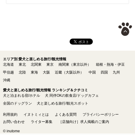
エリア別 愛犬と楽しめる旅行/観光情報
北海道
東北
北関東
東京
南関東（東京以外）
箱根・熱海・伊豆
甲信越
北陸
東海
大阪
近畿（大阪以外）
中国
四国
九州
沖縄
愛犬と楽しめる旅行/観光情報 ランキング＆クチコミ
犬と泊まれる宿/ホテル
犬 同伴OKの飲食店/ドッグカフェ
全国のドッグラン
犬と楽しめる旅行/観光スポット
利用規約
イヌトミィとは
よくある質問
プライバシーポリシー
お問い合わせ
ライター募集
［店舗向け］求人掲載のご案内
© inutome