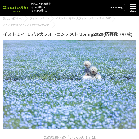
イヌトミィ
わんことの旅行を
もっと楽しく、
マイページ
もっと快適に。
愛犬と旅行 ホーム
フォトコンテスト
イヌトミィ モデル犬フォトコンテスト Spring2026
メリアラナ さん/ネモフィラの海ぷかぷか～
イヌトミィ モデル犬フォトコンテスト Spring2026(応募数 747枚)
この投稿への「いいわん！」は