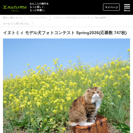
イヌトミィ
わんことの旅行を
もっと楽しく、
マイページ
もっと快適に。
愛犬と旅行 ホーム
フォトコンテスト
イヌトミィ モデル犬フォトコンテスト Spring2026
ねーね さん/菜の花とねこ
イヌトミィ モデル犬フォトコンテスト Spring2026(応募数 747枚)