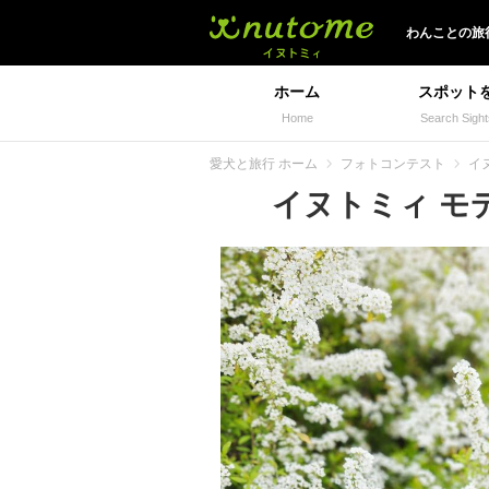
イヌトミィ
わんことの旅
ホーム
スポット
Home
Search Sight
愛犬と旅行 ホーム
フォトコンテスト
イヌ
イヌトミィ モデル