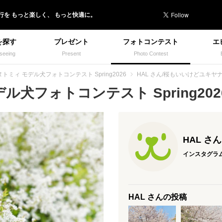
行を
もっと楽しく、
もっと快適に。
を探す
プレゼント
フォトコンテスト
エ
seeing
Present
Photo Contest
トミィ モデル犬フォトコンテスト Spring2026
HAL さん/桜もいいけどユキヤ
犬フォトコンテスト Spring2026
HAL さん
インスタグラ
HAL さんの投稿