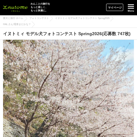
イヌトミィ
わんことの旅行を
もっと楽しく、
マイページ
もっと快適に。
愛犬と旅行 ホーム
フォトコンテスト
イヌトミィ モデル犬フォトコンテスト Spring2026
HAL さん/電車まだかな？
イヌトミィ モデル犬フォトコンテスト Spring2026(応募数 747枚)