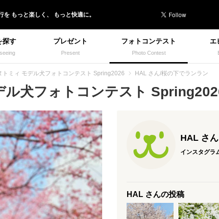
行を
もっと楽しく、
もっと快適に。
を探す
プレゼント
フォトコンテスト
エ
seeing
Present
Photo Contest
トミィ モデル犬フォトコンテスト Spring2026
HAL さん/桜の下でランラン
犬フォトコンテスト Spring2026
HAL さん
インスタグラ
HAL さんの投稿