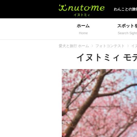
イヌトミィ
わんことの旅
ホーム
スポット
Home
Search Sight
愛犬と旅行 ホーム
フォトコンテスト
イヌ
イヌトミィ モデル