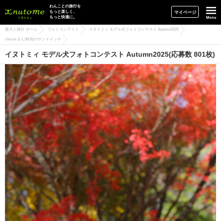
イヌトミィ
わんことの旅行を
もっと楽しく、
マイページ
もっと快適に。
愛犬と旅行 ホーム
フォトコンテスト
イヌトミィ モデル犬フォトコンテスト Autumn2025
chririn さん/秋色のサンドイッチ
イヌトミィ モデル犬フォトコンテスト Autumn2025(応募数 801枚)