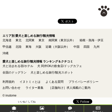
エリア別 愛犬と楽しめる旅行/観光情報
北海道
東北
北関東
東京
南関東（東京以外）
箱根・熱海・伊豆
甲信越
北陸
東海
大阪
近畿（大阪以外）
中国
四国
九州
沖縄
愛犬と楽しめる旅行/観光情報 ランキング＆クチコミ
犬と泊まれる宿/ホテル
犬 同伴OKの飲食店/ドッグカフェ
全国のドッグラン
犬と楽しめる旅行/観光スポット
利用規約
イヌトミィとは
よくある質問
プライバシーポリシー
お問い合わせ
ライター募集
［店舗向け］求人掲載のご案内
© inutome
いいね！してね