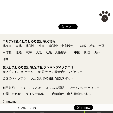
エリア別 愛犬と楽しめる旅行/観光情報
北海道
東北
北関東
東京
南関東（東京以外）
箱根・熱海・伊豆
甲信越
北陸
東海
大阪
近畿（大阪以外）
中国
四国
九州
沖縄
愛犬と楽しめる旅行/観光情報 ランキング＆クチコミ
犬と泊まれる宿/ホテル
犬 同伴OKの飲食店/ドッグカフェ
全国のドッグラン
犬と楽しめる旅行/観光スポット
利用規約
イヌトミィとは
よくある質問
プライバシーポリシー
お問い合わせ
ライター募集
［店舗向け］求人掲載のご案内
© inutome
いいね！してね