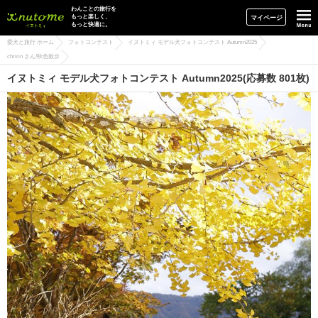
イヌトミィ
わんことの旅行を
もっと楽しく、
マイページ
もっと快適に。
愛犬と旅行 ホーム
フォトコンテスト
イヌトミィ モデル犬フォトコンテスト Autumn2025
chririn さん/秋色散歩
イヌトミィ モデル犬フォトコンテスト Autumn2025(応募数 801枚)