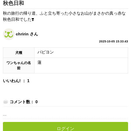
秋色日和
秋の旅行の帰り道、ふと立ち寄った小さなお山がまさかの真っ赤な
秋色日和でした❣️
chririn さん
2025-10-05 15:33:43
パピヨン
犬種
蓮
ワンちゃんの名
前
いいわん! ： 1
コメント数： 0
...
ログイン