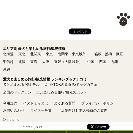
エリア別 愛犬と楽しめる旅行/観光情報
北海道
東北
北関東
東京
南関東（東京以外）
箱根・熱海・伊豆
甲信越
北陸
東海
大阪
近畿（大阪以外）
中国
四国
九州
沖縄
愛犬と楽しめる旅行/観光情報 ランキング＆クチコミ
犬と泊まれる宿/ホテル
犬 同伴OKの飲食店/ドッグカフェ
全国のドッグラン
犬と楽しめる旅行/観光スポット
利用規約
イヌトミィとは
よくある質問
プライバシーポリシー
お問い合わせ
ライター募集
［店舗向け］求人掲載のご案内
© inutome
いいね！してね