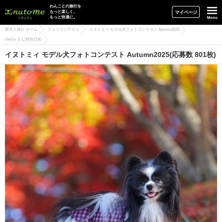
イヌトミィ
わんことの旅行を
もっと楽しく、
マイページ
もっと快適に。
愛犬と旅行 ホーム
フォトコンテスト
イヌトミィ モデル犬フォトコンテスト Autumn2025
chririn さん/秋色日和
イヌトミィ モデル犬フォトコンテスト Autumn2025(応募数 801枚)