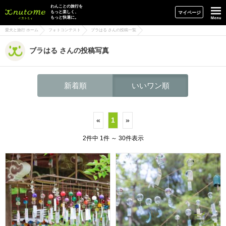
イヌトミィ
わんことの旅行を
もっと楽しく、
マイページ
もっと快適に。
愛犬と旅行 ホーム
フォトコンテスト
ブラはる さんの投稿一覧
ブラはる さんの投稿写真
新着順
いいワン順
«
1
»
2件中 1件 ～ 30件表示