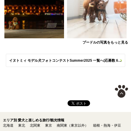
プードルの写真をもっと見る
イヌトミィ モデル犬フォトコンテストSummer2025 一覧へ(応募数 651枚)
エリア別 愛犬と楽しめる旅行/観光情報
北海道
東北
北関東
東京
南関東（東京以外）
箱根・熱海・伊豆