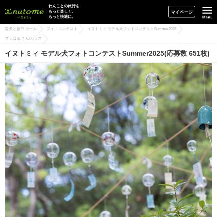
イヌトミィ
わんことの旅行を
もっと楽しく、
マイページ
もっと快適に。
愛犬と旅行 ホーム
フォトコンテスト
イヌトミィ モデル犬フォトコンテストSummer2025
ブラはる さん/ガラス
イヌトミィ モデル犬フォトコンテストSummer2025(応募数 651枚)