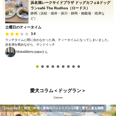
浜名湖レークサイドプラザ ドッグカフェ&ドッグ
ランcafé The Rodhos（ロードス）
静岡（浜松・袋井・掛川・静岡・御殿場・焼津な
ど）
土曜日のティータイム
3.4
ランチタイムに間に合わなかった為、ティータイムになってしまいました。
浜名湖を眺めながら、サンドイッチ
Moka&Berry papaさん
愛犬コラム＜ドッグラン＞
Column
【2026年8月】関西・中国・東海のペットイベント9選！愛犬と夏を満喫