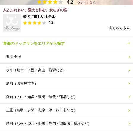
4.2
1
クチコミ
件
人とふれあい、愛犬と和む、安らぎの宿
愛犬に優しいホテル
4.2
杏ちゃんさん
東海のドッグランをエリアから探す
東海 全域
岐阜（岐阜・下呂・高山・飛騨など）
愛知（名古屋市内）
愛知（犬山・知多・豊橋・渥美・蒲郡など）
三重（鳥羽・伊勢・志摩・津・四日市など）
静岡（浜松・袋井・掛川・静岡・御殿場・焼津など）