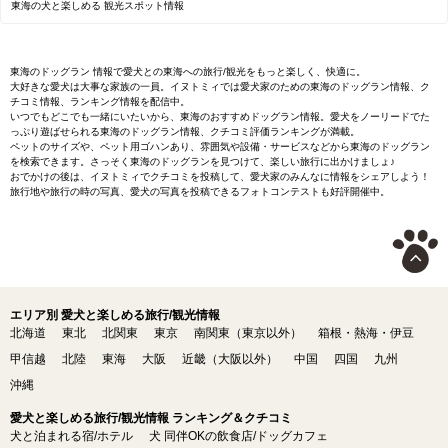
東海の犬と楽しめる 観光スポット情報
東海のドッグラン 情報で愛犬との東海への旅行/観光をもっと楽しく、快適に。
大好きな愛犬は大事な家族の一員。イヌトミィでは愛犬家のための東海のドッグラン情報、ク
チコミ情報、ランキング情報を配信中。
いつでもどこでも一緒にいたいから、東海のおすすめドッグラン情報。愛犬をノーリードでた
っぷり遊ばせられる東海のドッグラン情報、クチコミ評価ランキングが満載。
ペットのサイズや、ペット用ゴハンあり、雰囲気や設備・サービスなどから東海のドッグラン
を検索できます。さっそく東海のドッグランを見つけて、楽しい旅行に出かけましょ♪
おでかけの後は、イヌトミィでクチコミを投稿して、愛犬家のみんなに情報をシェアしよう！
旅行地や旅行の時の写真、愛犬の写真を投稿できるフォトコンテストも好評開催中。
エリア別 愛犬と楽しめる旅行/観光情報
北海道
東北
北関東
東京
南関東（東京以外）
箱根・熱海・伊豆
甲信越
北陸
東海
大阪
近畿（大阪以外）
中国
四国
九州
沖縄
愛犬と楽しめる旅行/観光情報 ランキング＆クチコミ
犬と泊まれる宿/ホテル
犬 同伴OKの飲食店/ドッグカフェ