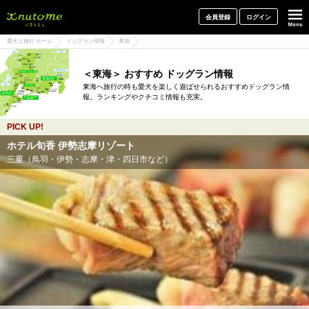
犬と一緒に旅行しよう! イヌトミィ
会員登録
ログイン
愛犬と旅行 ホーム
ドッグラン情報
東海
＜東海＞ おすすめ ドッグラン情報
東海へ旅行の時も愛犬を楽しく遊ばせられるおすすめドッグラン情
報。ランキングやクチコミ情報も充実。
PICK UP!
ホテル旬香 伊勢志摩リゾート
三重（鳥羽・伊勢・志摩・津・四日市など）