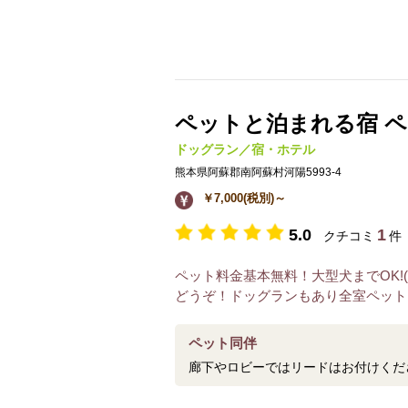
ペットと泊まれる宿 ペン
ドッグラン／宿・ホテル
熊本県阿蘇郡南阿蘇村河陽5993-4
￥7,000(税別)～
5.0
1
クチコミ
件
ペット料金基本無料！大型犬までOK!(
どうぞ！ドッグランもあり全室ペット
ペット同伴
廊下やロビーではリードはお付けくだ