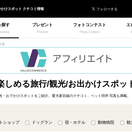
 イヌトミィ
でかけ
スポット クチコミ情報
を探す
プレゼント
フォトコンテスト
エ
seeing
Present
Photo Contest
結果
楽しめる旅行/観光/お出かけスポッ
光・おでかけスポットをご紹介。愛犬家目線のクチコミ、ペット同伴 写真も満載。
トショップ
ドッグラン
宿・ホテル
動物病院
観