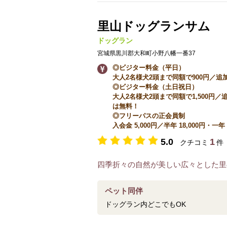
里山ドッグランサム
ドッグラン
宮城県黒川郡大和町小野八幡一番37
◎ビジター料金（平日）
大人2名様犬2頭まで同額で900円／追加
◎ビジター料金（土日祝日）
大人2名様犬2頭まで同額で1,500円
は無料！
◎フリーパスの正会員制
入会金 5,000円／半年 18,000円・一年 3
5.0
1
クチコミ
件
四季折々の自然が美しい広々とした里
ペット同伴
ドッグラン内どこでもOK