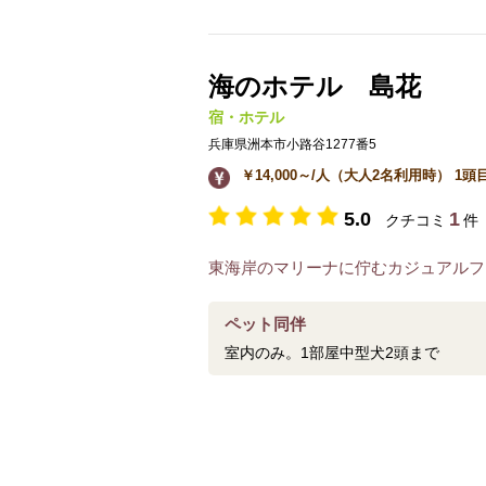
海のホテル 島花
宿・ホテル
兵庫県洲本市小路谷1277番5
￥14,000～/人（大人2名利用時） 1頭目￥
5.0
1
クチコミ
件
東海岸のマリーナに佇むカジュアルフ
ペット同伴
室内のみ。1部屋中型犬2頭まで