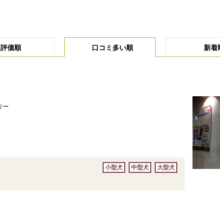
評価順
口コミ多い順
新着
リー
小型犬
中型犬
大型犬