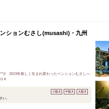
ションむさし(musashi)・九州
^^)! 2019年新しく生まれ変わったペンションむさしへ
ＯＫ
小型犬
中型犬
大型犬
さい。