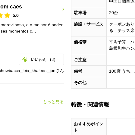
中国自動車道三
com caes
駐車場
20台
5.0
施設・サービス
クーポンあり
maravilhoso, e o melhor é poder
る テラス
esses momentos c…
価格帯
平均予算 ハ
島根和牛ハンバ
いいわん!（
3
）
ご注意
hewbacca_leia_khaleesi_jonさん
備考
100席 うち
その他
もっと見る
特徴・関連情報
おすすめポイン
ト