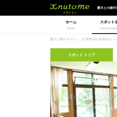
犬と一緒に旅行しよう!
愛犬
との
旅行
ホーム
スポット
Home
Search Sight
愛犬と旅行 ホーム
犬 同伴OKの飲食店/ドッ
スポット
トップ