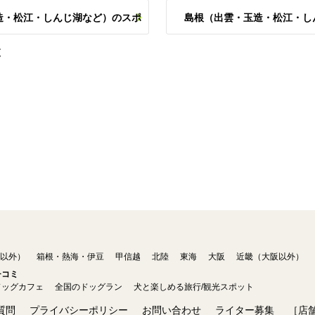
造・松江・しんじ湖など）のスポ
島根（出雲・玉造・松江・し
覧
以外）
箱根・熱海・伊豆
甲信越
北陸
東海
大阪
近畿（大阪以外）
チコミ
ドッグカフェ
全国のドッグラン
犬と楽しめる旅行/観光スポット
質問
プライバシーポリシー
お問い合わせ
ライター募集
［店