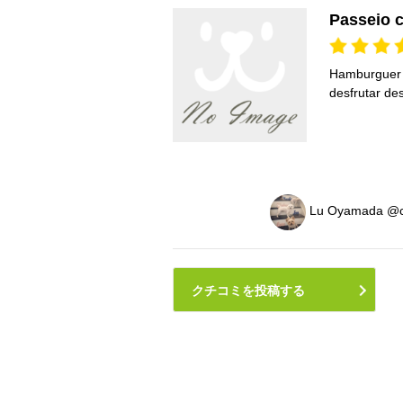
Passeio 
Hamburguer 
desfrutar d
Lu Oyamada @c
クチコミを投稿する