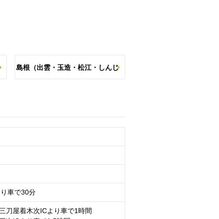
島根（出雲・玉造・松江・しんじ
）
湖など）の他のスポットを探す
り車で30分
三刀屋着木次ICより車で1時間