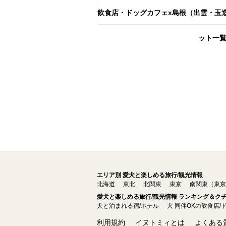
飲食店・ドッグカフェx島根（出雲・玉
ット一
エリア別 愛犬と楽しめる旅行/観光情報
北海道
東北
北関東
東京
南関東（東京
愛犬と楽しめる旅行/観光情報 ランキング＆ク
犬と泊まれる宿/ホテル
犬 同伴OKの飲食店/
利用規約
イヌトミィとは
よくある