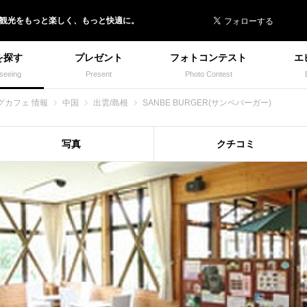
 イヌトミィ
/観光
を
もっと楽しく、
もっと快適に。
を探す
プレゼント
フォトコンテスト
エ
seeing
Present
Photo Contest
グカフェ 情報
中国
出雲/島根
SANBE BURGER(サンベバーガー)
写真
クチコミ