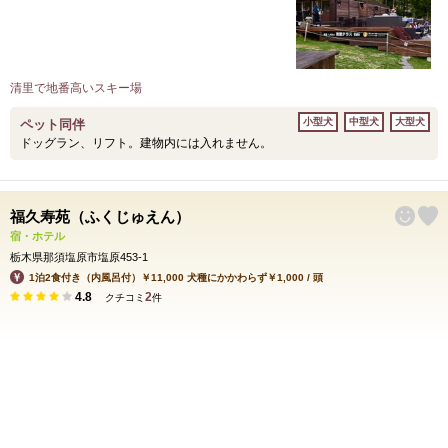
清里で地番高いスキー場
小型犬
中型犬
大型犬
ペット同伴
ドッグラン、リフト。建物内には入れません。
福久寿苑（ふくじゅえん）
宿・ホテル
栃木県那須塩原市塩原453-1
1泊2食付き（内風呂付）￥11,000 犬種にかかわらず￥1,000 / 頭
4.8
2
クチコミ
件