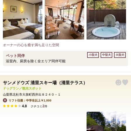
オーナーの心を癒す満ち足りた空間
小型犬
中型犬
大型犬
ペット同伴
浴室内、厨房を除く全エリア同伴可能
サンメドウズ 清里スキー場（清里テラス）
ドッグラン／観光スポット
山梨県北杜市大泉町西井出８２４０－１
リフト往復：中学生以上￥1,000
4.8
2
クチコミ
件