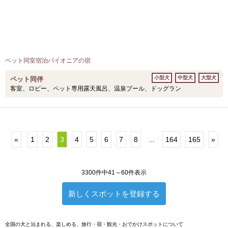
ペット同室宿泊パイオニアの宿
小型犬
中型犬
大型犬
ペット同伴
客室、ロビー、ペット専用露天風呂、温泉プール、ドッグラン
«
1
2
3
4
5
6
7
8
...
164
165
»
3300件中41～60件表示
新しくスポットを登録する
全国の犬と泊まれる、楽しめる、旅行・宿・観光・おでかけスポットについて