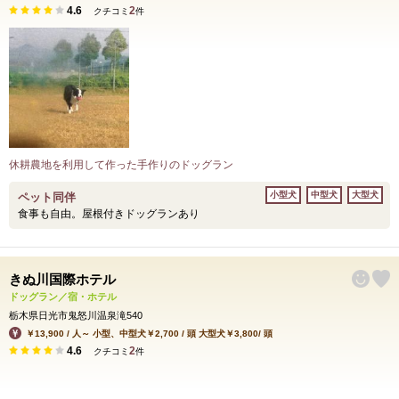
4.6
2
クチコミ
件
休耕農地を利用して作った手作りのドッグラン
小型犬
中型犬
大型犬
ペット同伴
食事も自由。屋根付きドッグランあり
きぬ川国際ホテル
ドッグラン／宿・ホテル
栃木県日光市鬼怒川温泉滝540
￥13,900 / 人～ 小型、中型犬￥2,700 / 頭 大型犬￥3,800/ 頭
4.6
2
クチコミ
件