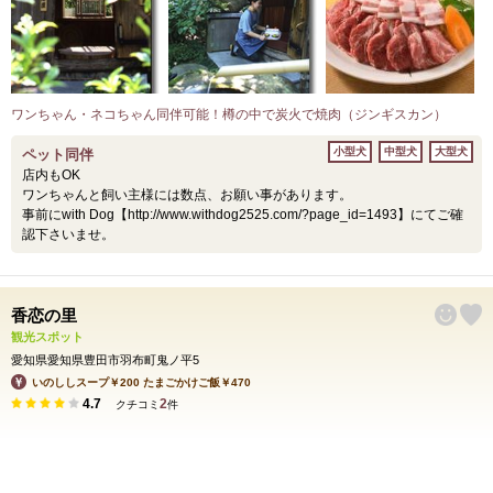
ワンちゃん・ネコちゃん同伴可能！樽の中で炭火で焼肉（ジンギスカン）
小型犬
中型犬
大型犬
ペット同伴
店内もOK
ワンちゃんと飼い主様には数点、お願い事があります。
事前にwith Dog【http://www.withdog2525.com/?page_id=1493】にてご確
認下さいませ。
香恋の里
観光スポット
愛知県愛知県豊田市羽布町鬼ノ平5
いのししスープ￥200 たまごかけご飯￥470
4.7
2
クチコミ
件