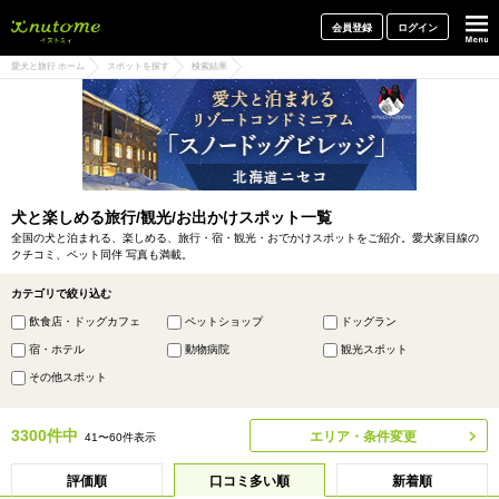
犬と一緒に旅行しよう! イヌトミィ
会員登録
ログイン
愛犬と旅行 ホーム
スポットを探す
検索結果
犬と楽しめる旅行/観光/お出かけスポット一覧
全国の犬と泊まれる、楽しめる、旅行・宿・観光・おでかけスポットをご紹介。愛犬家目線の
クチコミ、ペット同伴 写真も満載。
カテゴリで絞り込む
飲食店・ドッグカフェ
ペットショップ
ドッグラン
宿・ホテル
動物病院
観光スポット
その他スポット
3300件中
エリア・条件変更
41〜60件表示
評価順
口コミ多い順
新着順