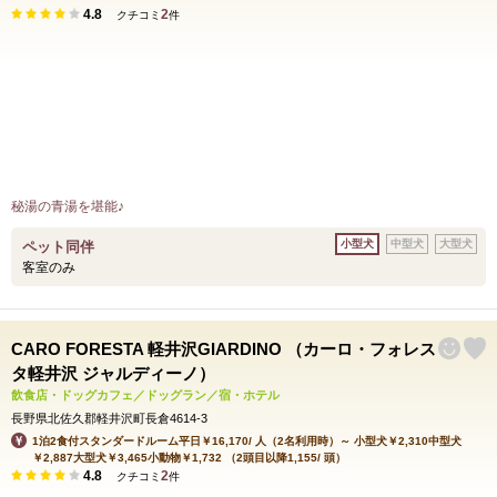
4.8
2
クチコミ
件
秘湯の青湯を堪能♪
小型犬
中型犬
大型犬
ペット同伴
客室のみ
CARO FORESTA 軽井沢GIARDINO （カーロ・フォレス
タ軽井沢 ジャルディーノ）
飲食店・ドッグカフェ／ドッグラン／宿・ホテル
長野県北佐久郡軽井沢町長倉4614-3
1泊2食付スタンダードルーム平日￥16,170/ 人（2名利用時）～ 小型犬￥2,310中型犬
￥2,887大型犬￥3,465小動物￥1,732 （2頭目以降1,155/ 頭）
4.8
2
クチコミ
件