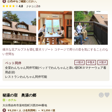
公式HPをご確認ください。
4.8
2
クチコミ
件
雄大な北アルプスを望む愛犬リゾート コテージで周りの音を気にすることのな
い空間を
小型犬
中型犬
大型犬
ペット同伴
全室わんちゃん同伴可能(ベッドでわんちゃんと添い寝OK※マナーウェア着
用必須)
レストランわんちゃん同伴可能
秘湯の宿 奥湯の郷
宿・ホテル
大分県由布市湯布院町川西2044番地
￥8,250 / 人（2名利用時）～ ￥1,050 / 頭