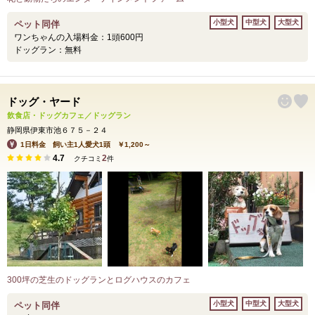
小型犬
中型犬
大型犬
ペット同伴
ワンちゃんの入場料金：1頭600円
ドッグラン：無料
ドッグ・ヤード
飲食店・ドッグカフェ／ドッグラン
静岡県伊東市池６７５－２４
1日料金 飼い主1人愛犬1頭 ￥1,200～
4.7
2
クチコミ
件
300坪の芝生のドッグランとログハウスのカフェ
小型犬
中型犬
大型犬
ペット同伴