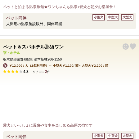
ペットと泊まる温泉旅館★ワンちゃんも温泉♪愛犬と朝夕お部屋食！
小型犬
中型犬
大型犬
ペット同伴
人間用の温泉施設以外、同伴可能
ペット＆スパホテル那須ワン
宿・ホテル
栃木県那須郡那須町湯本新林206-1150
￥12,000 / 人（2名利用時）～ 小型犬￥1,100/ 頭～大型犬￥2,200 / 頭
4.8
2
クチコミ
件
愛犬といっしょに温泉や食事を楽しめる高原の宿です
小型犬
中型犬
大型犬
ペット同伴