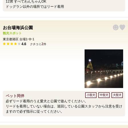
12席 すべてわんちゃんOK
ドッグラン以外の場所ではリード着用
お台場海浜公園
観光スポット
東京都港区 台場1ｰ8ｰ1
4.6
2
クチコミ
件
小型犬
中型犬
大型犬
ペット同伴
必ずリード着用のうえ愛犬と公園で遊んでください。
リードを着用していない場合は、巡回している公園スタッフから注意を受け
ますので必ず指示に従ってください。