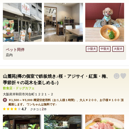
小型犬
中型犬
大型犬
ペット同伴
店内
山麓苑(樽の個室で鉄板焼き♪桜・アジサイ・紅葉・梅、
季節折々の花木を楽しめる♪)
飲食店・ドッグカフェ
大阪府岸和田市河合町１２２１－２
￥1,500～￥5,000 樽貸切使用料（お１人様１時間）、大人￥２００、お子様￥１００ 頂
戴致します。 ワンちゃんは無料です♪
4.7
2
クチコミ
件