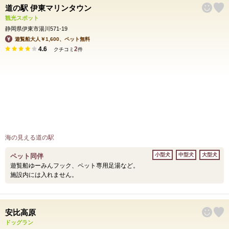
道の駅 伊東マリンタウン
観光スポット
静岡県伊東市湯川571-19
遊覧船大人￥1,600、ペット無料
4.6
2
クチコミ
件
海の見える道の駅
小型犬
中型犬
大型犬
ペット同伴
遊覧船ゆーみんフック、ペット専用足湯など。
施設内には入れません。
安比高原
ドッグラン