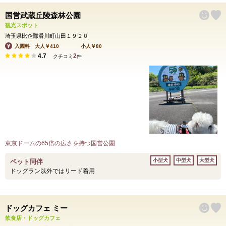
国営武蔵丘陵森林公園
観光スポット
埼玉県比企郡滑川町山田１９２０
入園料 大人￥410 小人￥80
4.7
2
クチコミ
件
東京ドームの65倍の広さを持つ国営公園
小型犬
中型犬
大型犬
ペット同伴
ドッグラン以外ではリード着用
ドッグカフェ ミー
飲食店・ドッグカフェ