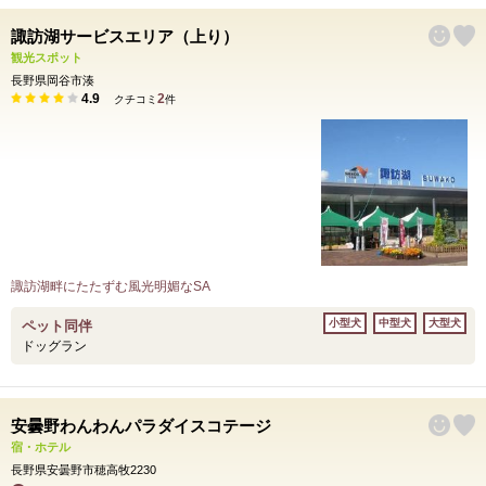
諏訪湖サービスエリア（上り）
観光スポット
長野県岡谷市湊
4.9
2
クチコミ
件
諏訪湖畔にたたずむ風光明媚なSA
小型犬
中型犬
大型犬
ペット同伴
ドッグラン
安曇野わんわんパラダイスコテージ
宿・ホテル
長野県安曇野市穂高牧2230