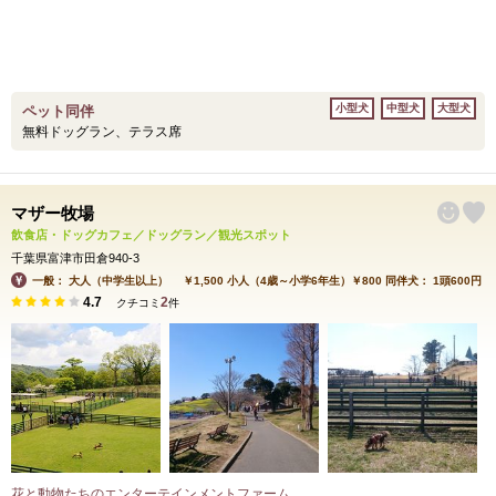
小型犬
中型犬
大型犬
ペット同伴
無料ドッグラン、テラス席
マザー牧場
飲食店・ドッグカフェ／ドッグラン／観光スポット
千葉県富津市田倉940-3
一般： 大人（中学生以上） ￥1,500 小人（4歳～小学6年生）￥800 同伴犬： 1頭600円
4.7
2
クチコミ
件
花と動物たちのエンターテインメントファーム