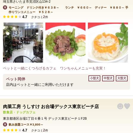
埼玉県さいたま市見沼区山134-2
モーニング ドリンク付き￥６３８～ ランチ ￥６６０～ ディナー ￥８８０～ 手
作りワンコメニュー ￥５２８～
4.7
2
クチコミ
件
ペットと一緒にくつろげるカフェ ワンちゃんメニューも充実！
小型犬
中型犬
大型犬
ペット同伴
店内はペットと一緒にご利用いただけます
肉菜工房 うしすけ お台場デックス東京ビーチ店
飲食店・ドッグカフェ
東京都港区台場1丁目６番１号 デックス東京ビーチ１F2B
飲み放題コース￥3,800～
4.7
2
クチコミ
件