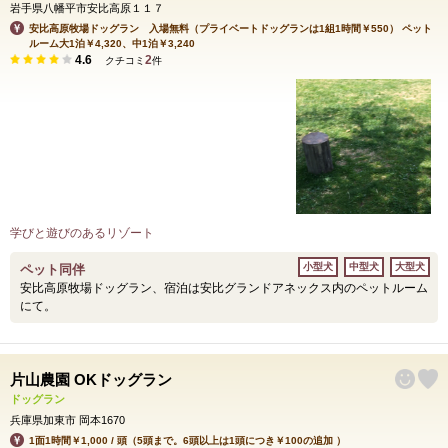
岩手県八幡平市安比高原１１７
安比高原牧場ドッグラン 入場無料（プライベートドッグランは1組1時間￥550） ペット
ルーム大1泊￥4,320、中1泊￥3,240
4.6
2
クチコミ
件
学びと遊びのあるリゾート
小型犬
中型犬
大型犬
ペット同伴
安比高原牧場ドッグラン、宿泊は安比グランドアネックス内のペットルーム
にて。
片山農園 OKドッグラン
ドッグラン
兵庫県加東市 岡本1670
1面1時間￥1,000 / 頭（5頭まで。6頭以上は1頭につき￥100の追加 ）