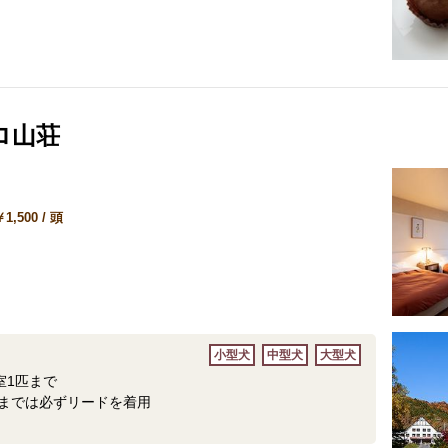
ロ山荘
,500 / 頭
小型犬
中型犬
大型犬
室1匹まで
までは必ずリードを着用