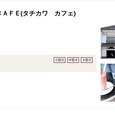
ＡＦＥ(タチカワ カフェ)
小型犬
中型犬
大型犬