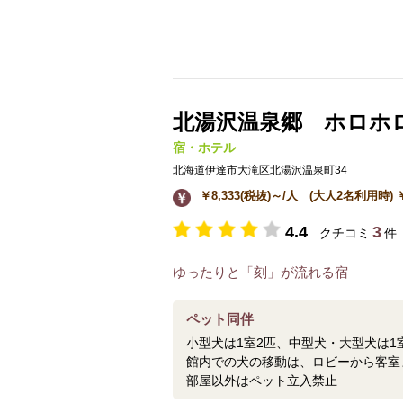
北湯沢温泉郷 ホロホ
宿・ホテル
北海道伊達市大滝区北湯沢温泉町34
￥8,333(税抜)～/人 (大人2名利用時) ￥1
4.4
3
クチコミ
件
ゆったりと「刻」が流れる宿
ペット同伴
小型犬は1室2匹、中型犬・大型犬は1
館内での犬の移動は、ロビーから客室
部屋以外はペット立入禁止