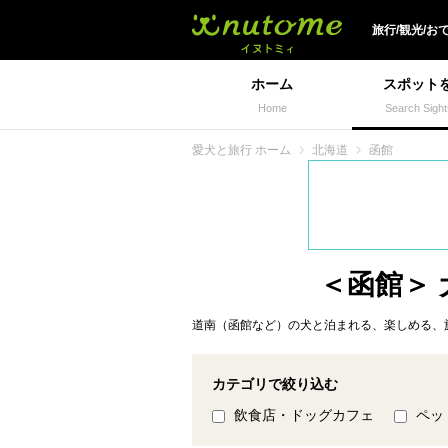
犬と一緒に旅行しよう!
旅行/観光/お
ホーム
スポット
Home
Search Sight
愛犬と旅行 ホーム
北海道
函館
＜函館＞
道南（函館など）の犬と泊まれる、楽しめる、
カテゴリで絞り込む
飲食店・ドッグカフェ
ペッ