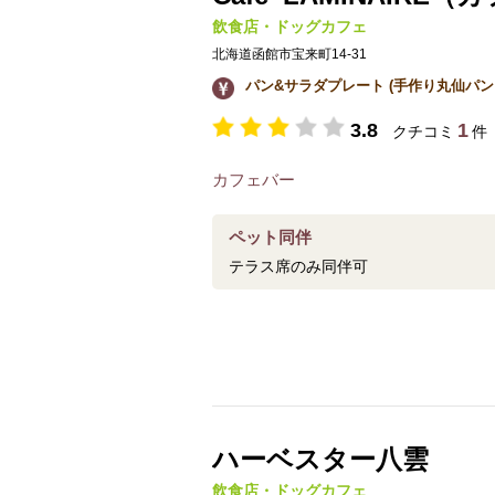
飲食店・ドッグカフェ
北海道函館市宝来町14-31
パン&サラダプレート (手作り丸仙パン） 
3.8
1
クチコミ
件
カフェバー
ペット同伴
テラス席のみ同伴可
ハーベスター八雲
飲食店・ドッグカフェ