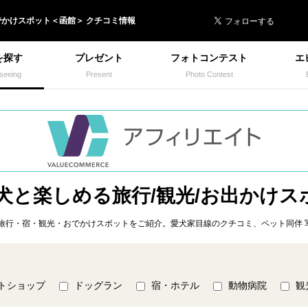
 イヌトミィ
でかけ
スポット＜
函館
＞ クチコミ情報
を探す
プレゼント
フォトコンテスト
エ
seeing
Present
Photo Contest
 犬と楽しめる旅行/観光/お出かけス
旅行・宿・観光・おでかけスポットをご紹介。愛犬家目線のクチコミ、ペット同伴 
トショップ
ドッグラン
宿・ホテル
動物病院
観