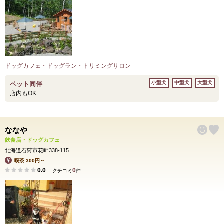
ドッグカフェ・ドッグラン・トリミングサロン
小型犬
中型犬
大型犬
ペット同伴
店内もOK
ななや
飲食店・ドッグカフェ
北海道石狩市花畔338-115
喫茶 300円～
0.0
0
クチコミ
件