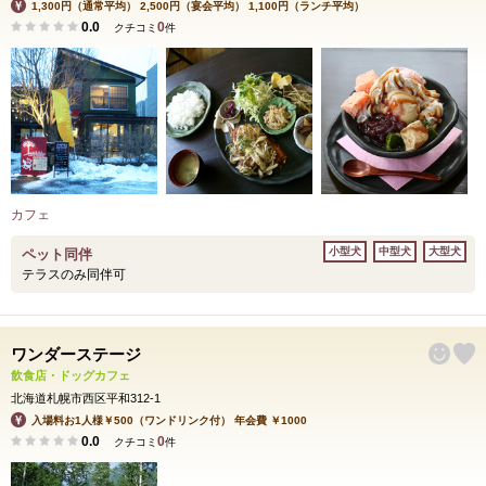
1,300円（通常平均） 2,500円（宴会平均） 1,100円（ランチ平均）
0.0
0
クチコミ
件
カフェ
小型犬
中型犬
大型犬
ペット同伴
テラスのみ同伴可
ワンダーステージ
飲食店・ドッグカフェ
北海道札幌市西区平和312-1
入場料お1人様￥500（ワンドリンク付） 年会費 ￥1000
0.0
0
クチコミ
件