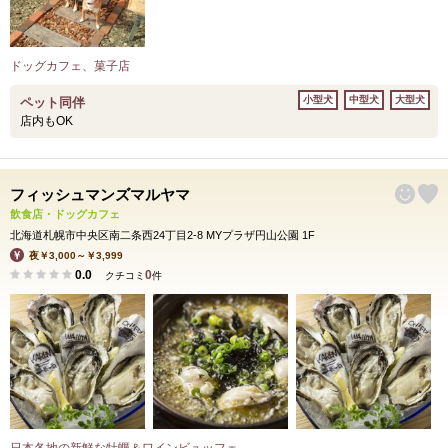
ドッグカフェ、菓子店
小型犬
中型犬
大型犬
ペット同伴
店内もOK
フィッシュマンズマルヤマ
飲食店・ドッグカフェ
北海道札幌市中央区南二条西24丁目2-8 MYプラザ円山公園 1F
夜￥3,000～￥3,999
0.0
0
クチコミ
件