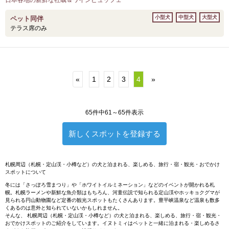
日本各地の新鮮な牡蠣＆ワインビュッフェ
小型犬
中型犬
大型犬
ペット同伴
テラス席のみ
«
1
2
3
4
»
65件中61～65件表示
新しくスポットを登録する
札幌周辺（札幌・定山渓・小樽など）の犬と泊まれる、楽しめる、旅行・宿・観光・おでかけ
スポットについて
冬には「さっぽろ雪まつり」や「ホワイトイルミネーション」などのイベントが開かれる札
幌。札幌ラーメンや新鮮な魚介類はもちろん、河童伝説で知られる定山渓やホッキョクグマが
見られる円山動物園など定番の観光スポットもたくさんあります。豊平峡温泉など温泉も数多
くあるのは意外と知られていないかもしれません。
そんな、 札幌周辺（札幌・定山渓・小樽など）の犬と泊まれる、楽しめる、旅行・宿・観光・
おでかけスポットのご紹介をしています。イヌトミィはペットと一緒に泊まれる・楽しめるさ