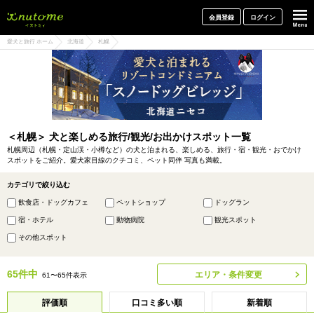
犬と一緒に旅行しよう! イヌトミィ
会員登録
ログイン
愛犬と旅行 ホーム
北海道
札幌
＜札幌＞ 犬と楽しめる旅行/観光/お出かけスポット一覧
札幌周辺（札幌・定山渓・小樽など）の犬と泊まれる、楽しめる、旅行・宿・観光・おでかけ
スポットをご紹介。愛犬家目線のクチコミ、ペット同伴 写真も満載。
カテゴリで絞り込む
飲食店・ドッグカフェ
ペットショップ
ドッグラン
宿・ホテル
動物病院
観光スポット
その他スポット
65件中
エリア・条件変更
61〜65件表示
評価順
口コミ多い順
新着順