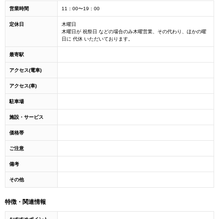
営業時間
11：00〜19：00
定休日
木曜日
木曜日が 祝祭日 などの場合のみ木曜営業、その代わり、ほかの曜
日に 代休 いただいております。
最寄駅
アクセス(電車)
アクセス(車)
駐車場
施設・サービス
価格帯
ご注意
備考
その他
特徴・関連情報