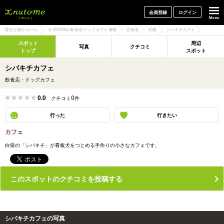
犬と一緒に旅行しよう! イヌトミィ
会員登録
ログイン
愛犬と旅行 ホーム
犬 同伴OKの飲食店/ドッグカフェ 情報
北海道
札幌
シバキチカフェ
スポット
周辺
写真
クチコミ
トップ
スポット
シバキチカフェ
飲食店・ドッグカフェ
0.0
0
クチコミ
件
行った
行きたい
カフェ
白柴の「シバキチ」が看板犬をつとめる手作りの小さなカフェです。
このスポットのクチコミを投稿する
シバキチカフェの写真