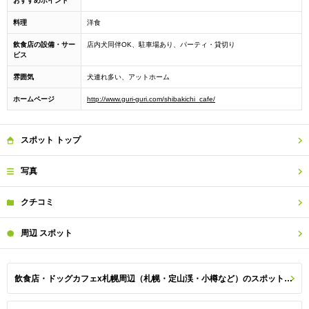
おすすめポイント
料理
洋食
飲食店の設備・サー
店内犬同伴OK、駐車場あり、パーティ・貸切り
ビス
雰囲気
犬連れ多い、アットホーム
ホームページ
http://www.guri-guri.com/shibakichi_cafe/
スポット
トップ
写真
クチコミ
周辺
スポット
飲食店・ドッグカフェx札幌周辺（札幌・定山渓・小樽など）のスポット一覧