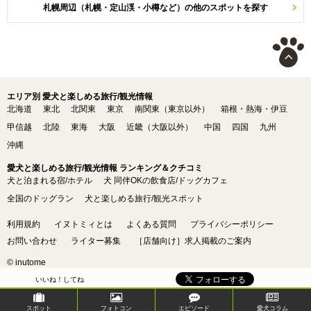
札幌周辺（札幌・定山渓・小樽など）の他のスポットを探す
エリア別 愛犬と楽しめる旅行/観光情報
北海道
東北
北関東
東京
南関東（東京以外）
箱根・熱海・伊豆
甲信越
北陸
東海
大阪
近畿（大阪以外）
中国
四国
九州
沖縄
愛犬と楽しめる旅行/観光情報 ランキング＆クチコミ
犬と泊まれる宿/ホテル
犬 同伴OKの飲食店/ドッグカフェ
全国のドッグラン
犬と楽しめる旅行/観光スポット
利用規約
イヌトミィとは
よくある質問
プライバシーポリシー
お問い合わせ
ライター募集
［店舗向け］求人掲載のご案内
© inutome
いいね！してね
スポット
フォトコン
エピソード
愛犬コラム