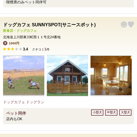
喫煙席のみペット同伴可
ドッグカフェ SUNNYSPOT(サニースポット)
飲食店・ドッグカフェ
北海道上川郡東川町西１１号北24番地
1000円
3.4
1
クチコミ
件
ドッグカフェ ドッグラン
小型犬
中型犬
大型犬
ペット同伴
店内もOK