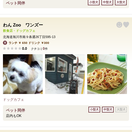
小型犬
中型犬
大型犬
ペット同伴
わん Zoo ワンズー
飲食店・ドッグカフェ
北海道旭川市南９条通26丁目595-13
ランチ ￥ 650 ドリンク ￥300
0.0
0
クチコミ
件
ドッグカフェ
小型犬
中型犬
大型犬
ペット同伴
店内もOK