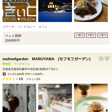
ステーキ、インドカレー、カフェ
小型犬
中型犬
大型犬
ペット同伴
店内同伴可
mofmofgarden MARUYAMA (モフモフガーデン)
飲食店・ドッグカフェ
北海道北海道札幌市中央区南1条西22丁目2-1
ランチ1,000円 デザート350円～
3.5
2
クチコミ
件