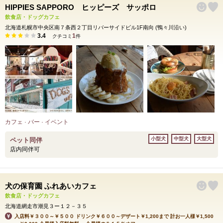
HIPPIES SAPPORO ヒッピーズ サッポロ
飲食店・ドッグカフェ
北海道札幌市中央区南７条西２丁目リバーサイドビル1F南向 (鴨々川沿い)
3.4
1
クチコミ
件
カフェ · バー · イベント
小型犬
中型犬
大型犬
ペット同伴
店内同伴可
犬の保育園 ふれあいカフェ
飲食店・ドッグカフェ
北海道網走市潮見３ー１２－３５
入店料￥３００～￥５００ ドリンク￥６００～デザート￥1,200まで 計お一人様￥1,500