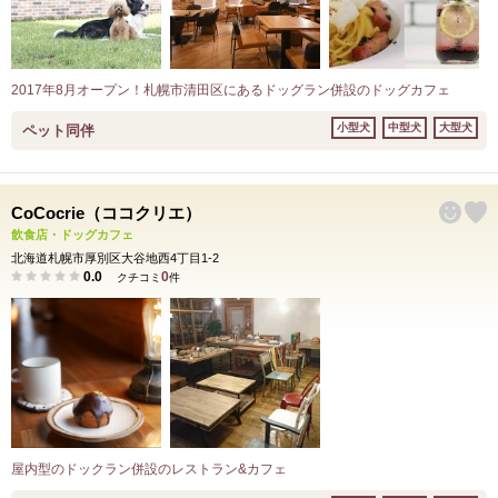
2017年8月オープン！札幌市清田区にあるドッグラン併設のドッグカフェ
小型犬
中型犬
大型犬
ペット同伴
CoCocrie（ココクリエ）
飲食店・ドッグカフェ
北海道札幌市厚別区大谷地西4丁目1-2
0.0
0
クチコミ
件
屋内型のドックラン併設のレストラン&カフェ