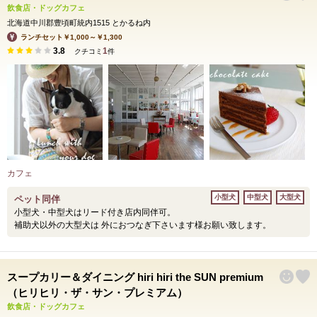
飲食店・ドッグカフェ
北海道中川郡豊頃町統内1515 とかるね内
ランチセット￥1,000～￥1,300
3.8
1
クチコミ
件
カフェ
小型犬
中型犬
大型犬
ペット同伴
小型犬・中型犬はリード付き店内同伴可。
補助犬以外の大型犬は 外におつなぎ下さいます様お願い致します。
スープカリー＆ダイニング hiri hiri the SUN premium
（ヒリヒリ・ザ・サン・プレミアム）
飲食店・ドッグカフェ