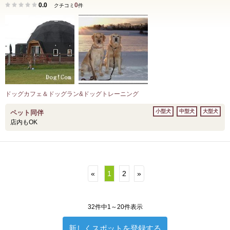
0.0
0
クチコミ
件
ドッグカフェ＆ドッグラン&ドッグトレーニング
小型犬
中型犬
大型犬
ペット同伴
店内もOK
«
1
2
»
32件中1～20件表示
新しくスポットを登録する