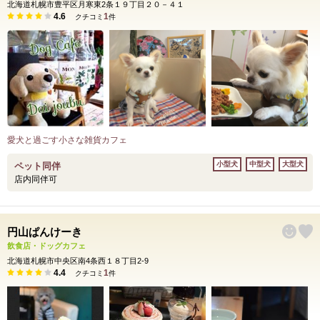
北海道札幌市豊平区月寒東2条１９丁目２０－４１
4.6
1
クチコミ
件
愛犬と過ごす小さな雑貨カフェ
小型犬
中型犬
大型犬
ペット同伴
店内同伴可
円山ぱんけーき
飲食店・ドッグカフェ
北海道札幌市中央区南4条西１８丁目2-9
4.4
1
クチコミ
件