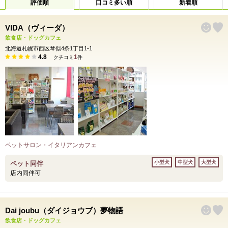
評価順
口コミ多い順
新着順
VIDA（ヴィーダ）
飲食店・ドッグカフェ
北海道札幌市西区琴似4条1丁目1-1
4.8
1
クチコミ
件
ペットサロン・イタリアンカフェ
小型犬
中型犬
大型犬
ペット同伴
店内同伴可
Dai joubu（ダイジョウブ）夢物語
飲食店・ドッグカフェ