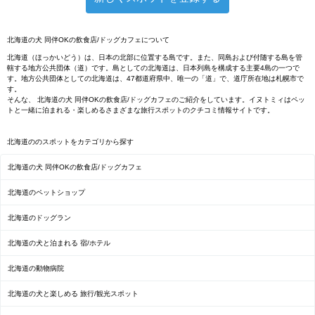
北海道の犬 同伴OKの飲食店/ドッグカフェについて
北海道（ほっかいどう）は、日本の北部に位置する島です。また、同島および付随する島を管
轄する地方公共団体（道）です。島としての北海道は、日本列島を構成する主要4島の一つで
す。地方公共団体としての北海道は、47都道府県中、唯一の「道」で、道庁所在地は札幌市で
す。
そんな、 北海道の犬 同伴OKの飲食店/ドッグカフェのご紹介をしています。イヌトミィはペッ
トと一緒に泊まれる・楽しめるさまざまな旅行スポットのクチコミ情報サイトです。
北海道ののスポットをカテゴリから探す
北海道の犬 同伴OKの飲食店/ドッグカフェ
北海道のペットショップ
北海道のドッグラン
北海道の犬と泊まれる 宿/ホテル
北海道の動物病院
北海道の犬と楽しめる 旅行/観光スポット