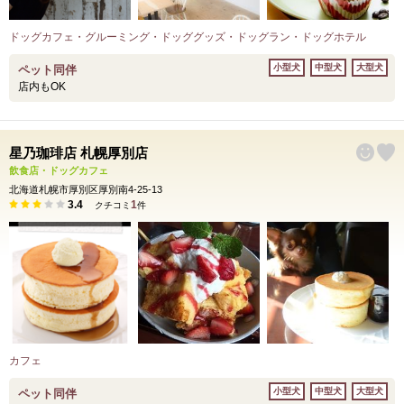
ドッグカフェ・グルーミング・ドッググッズ・ドッグラン・ドッグホテル
小型犬
中型犬
大型犬
ペット同伴
店内もOK
星乃珈琲店 札幌厚別店
飲食店・ドッグカフェ
北海道札幌市厚別区厚別南4-25-13
3.4
1
クチコミ
件
カフェ
小型犬
中型犬
大型犬
ペット同伴