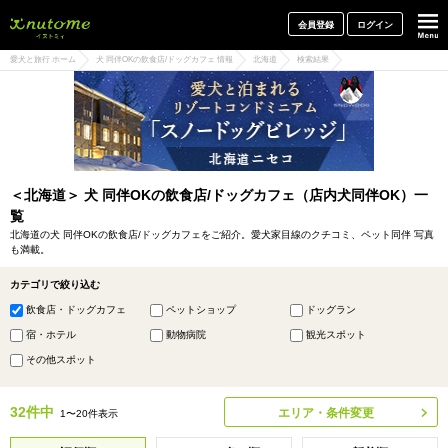
犬と一緒に旅行しよう! イヌトミィ
会員登録
ログイン
愛犬と旅行 ホーム
犬 同伴OKの飲食店/ドッグカフェ 情報
北海道
検索結果
＜北海道＞ 犬 同伴OKの飲食店/ドッグカフェ（店内犬同伴OK）一
覧
北海道の犬 同伴OKの飲食店/ドッグカフェをご紹介。愛犬家目線のクチコミ、ペット同伴 写真
も満載。
カテゴリで絞り込む
飲食店・ドッグカフェ
ペットショップ
ドッグラン
宿・ホテル
動物病院
観光スポット
その他スポット
32件中
エリア・条件変更
1〜20件表示