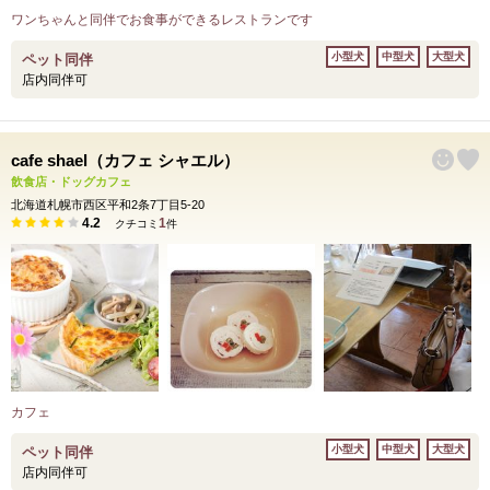
ワンちゃんと同伴でお食事ができるレストランです
小型犬
中型犬
大型犬
ペット同伴
店内同伴可
cafe shael（カフェ シャエル）
飲食店・ドッグカフェ
北海道札幌市西区平和2条7丁目5-20
4.2
1
クチコミ
件
カフェ
小型犬
中型犬
大型犬
ペット同伴
店内同伴可