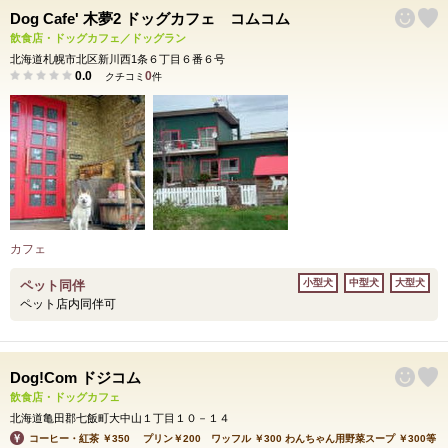
Dog Cafe' 木夢2 ドッグカフェ コムコム
飲食店・ドッグカフェ／ドッグラン
北海道札幌市北区新川西1条６丁目６番６号
0.0
0
クチコミ
件
カフェ
小型犬
中型犬
大型犬
ペット同伴
ペット店内同伴可
Dog!Com ドジコム
飲食店・ドッグカフェ
北海道亀田郡七飯町大中山１丁目１０－１４
コーヒー・紅茶 ￥350 プリン￥200 ワッフル ￥300 わんちゃん用野菜スープ ￥300等