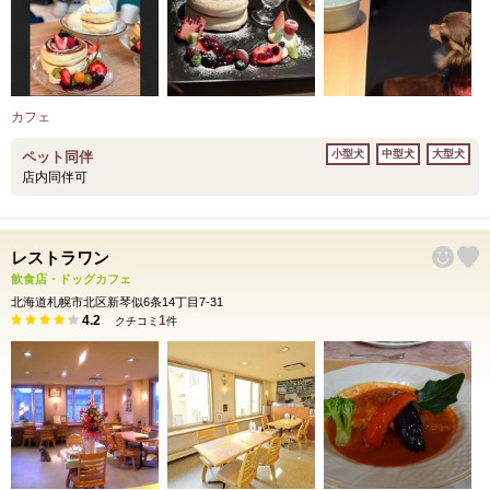
カフェ
小型犬
中型犬
大型犬
ペット同伴
店内同伴可
レストラワン
飲食店・ドッグカフェ
北海道札幌市北区新琴似6条14丁目7-31
4.2
1
クチコミ
件