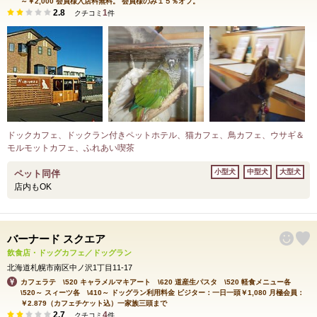
～￥2,000 会員様入店料無料。 会員様のみ１５％オフ。
2.8
1
クチコミ
件
ドックカフェ、ドックラン付きペットホテル、猫カフェ、鳥カフェ、ウサギ＆
モルモットカフェ、ふれあい喫茶
小型犬
中型犬
大型犬
ペット同伴
店内もOK
バーナード スクエア
飲食店・ドッグカフェ／ドッグラン
北海道札幌市南区中ノ沢1丁目11-17
カフェラテ \520 キャラメルマキアート \620 道産生パスタ \520 軽食メニュー各
\520～ スィーツ各 \410～ ドッグラン利用料金 ビジター：一日一頭￥1,080 月極会員：
￥2.879（カフェチケット込）一家族三頭まで
2.7
4
クチコミ
件