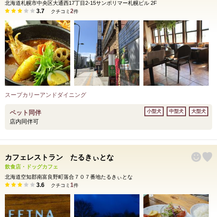
北海道札幌市中央区大通西17丁目2-15サンポリマー札幌ビル 2F
3.7
2
クチコミ
件
スープカリーアンドダイニング
小型犬
中型犬
大型犬
ペット同伴
店内同伴可
カフェレストラン たるきぃとな
飲食店・ドッグカフェ
北海道空知郡南富良野町落合７０７番地たるきぃとな
3.6
1
クチコミ
件