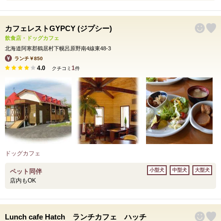
カフェレストGYPCY (ジプシー)
飲食店・ドッグカフェ
北海道阿寒郡鶴居村下幌呂原野南4線東48-3
ランチ￥850
4.0
1
クチコミ
件
ドッグカフェ
小型犬
中型犬
大型犬
ペット同伴
店内もOK
Lunch cafe Hatch ランチカフェ ハッチ