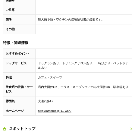
価格帯
ご注意
備考
狂犬病予防・ワクチンの接種証明書が必要です。
その他
特徴・関連情報
おすすめポイント
ドッグサービス
ドッグランあり、トリミングサロンあり、一時預かり・ペットホテ
ルあり
料理
カフェ・スイーツ
飲食店の設備・サー
店内犬同伴OK、テラス・オープンエアのみ犬同伴OK、駐車場あり
ビス
雰囲気
犬連れ多い
ホームページ
http://ameblo.jp/11-wan/
スポット
トップ