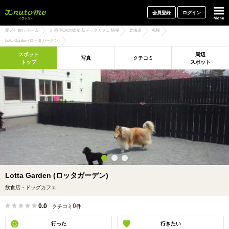
犬と一緒に旅行しよう! イヌトミィ
会員登録
ログイン
愛犬と旅行 ホーム
犬 同伴OKの飲食店/ドッグカフェ 情報
北海道
札幌
Lotta Garden (ロッタガーデン)
スポット
周辺
写真
クチコミ
トップ
スポット
Lotta Garden (ロッタガーデン)
飲食店・ドッグカフェ
0.0
0
クチコミ
件
行った
行きたい