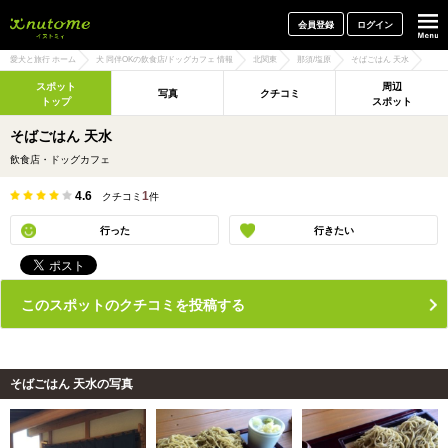
犬と一緒に旅行しよう! イヌトミィ
会員登録
ログイン
愛犬と旅行 ホーム
犬 同伴OKの飲食店/ドッグカフェ 情報
北関東
那須/塩原
そばごはん 天水
スポット
周辺
写真
クチコミ
トップ
スポット
そばごはん 天水
飲食店・ドッグカフェ
4.6
1
クチコミ
件
行った
行きたい
このスポットのクチコミを投稿する
そばごはん 天水の写真