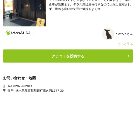
食事が出来ます。テラス席は屋根付きなので天候に左右され
ず、眺めも良いので逆に気持ちよく食…
いいわん!（
1
）
＊AYA＊さん
もっと見る
クチコミを投稿する
お問い合わせ・地図
Tel: 0287-762844
住所:
栃木県那須郡那須町高久丙1577-30