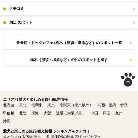
クチコミ
周辺
スポット
飲食店・ドッグカフェx栃木（那須・塩原など）のスポット一覧
栃木（那須・塩原など）の他のスポットを探す
エリア別 愛犬と楽しめる旅行/観光情報
北海道
東北
北関東
東京
南関東（東京以外）
箱根・熱海・伊豆
甲信越
北陸
東海
大阪
近畿（大阪以外）
中国
四国
九州
沖縄
愛犬と楽しめる旅行/観光情報 ランキング＆クチコミ
犬と泊まれる宿/ホテル
犬 同伴OKの飲食店/ドッグカフェ