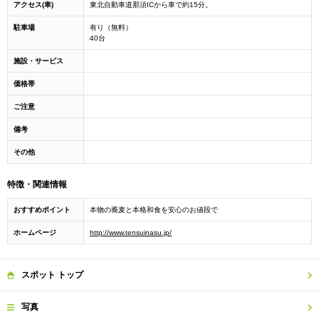
アクセス(車)
東北自動車道那須ICから車で約15分。
駐車場
有り（無料）
40台
施設・サービス
価格帯
ご注意
備考
その他
特徴・関連情報
おすすめポイント
本物の蕎麦と本格和食を安心のお値段で
ホームページ
http://www.tensuinasu.jp/
スポット
トップ
写真