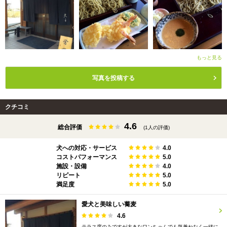
もっと見る
写真を投稿する
クチコミ
4.6
総合評価
(1人の評価)
犬への対応・サービス
4.0
コストパフォーマンス
5.0
施設・設備
4.0
リピート
5.0
満足度
5.0
愛犬と美味しい蕎麦
4.6
テラス席のみですが大きなワンちゃんでも気兼ねなく一緒に