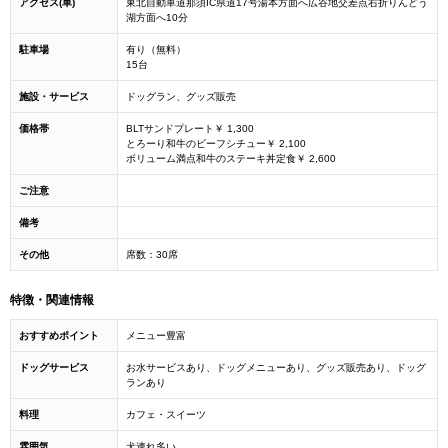
アクセス(車)
東北自動車道那須IC県道17号湯本方面へ広谷地交差点右折りんどう
湖方面へ10分
駐車場
有り（無料）
15台
施設・サービス
ドッグラン、グッズ販売
価格帯
BLTサンドプレート￥ 1,300
とろーり和牛のビーフシチュー￥ 2,100
ボリューム満点和牛のステーキ丼定食￥ 2,600
ご注意
備考
その他
席数：30席
特徴・関連情報
おすすめポイント
メニュー豊富
ドッグサービス
お水サービスあり、ドッグメニューあり、グッズ販売あり、ドッグ
ランあり
料理
カフェ・スイーツ
雰囲気
犬連れ多い