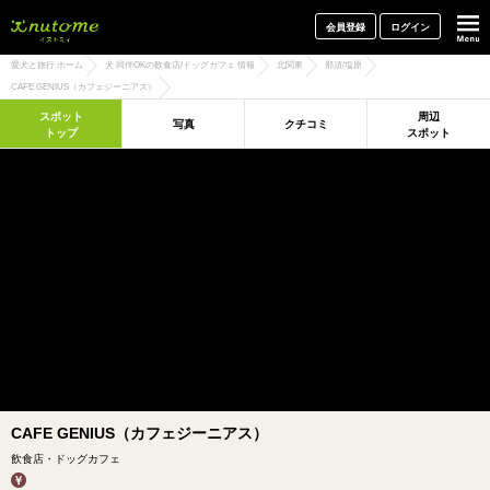
犬と一緒に旅行しよう! イヌトミィ
会員登録
ログイン
愛犬と旅行 ホーム
犬 同伴OKの飲食店/ドッグカフェ 情報
北関東
那須/塩原
CAFE GENIUS（カフェジーニアス）
スポット
周辺
写真
クチコミ
トップ
スポット
CAFE GENIUS（カフェジーニアス）
飲食店・ドッグカフェ