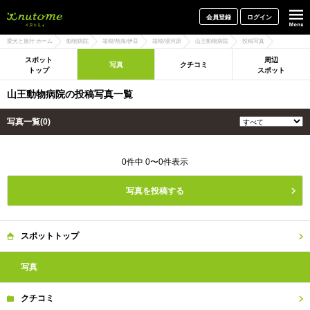
犬と一緒に旅行しよう! イヌトミィ
会員登録
ログイン
愛犬と旅行 ホーム
動物病院
箱根/熱海/伊豆
箱根/湯河原
山王動物病院
投稿写真
スポット
周辺
写真
クチコミ
トップ
スポット
山王動物病院の投稿写真一覧
写真一覧(0)
0件中 0〜0件表示
写真を投稿する
スポット
トップ
写真
クチコミ