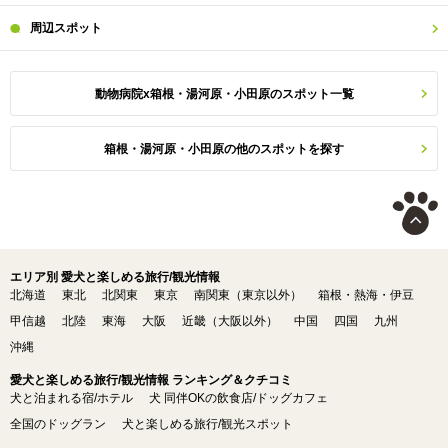
周辺
スポット
動物病院x箱根・湯河原・小田原のスポット一覧
箱根・湯河原・小田原の他のスポットを探す
エリア別 愛犬と楽しめる旅行/観光情報
北海道
東北
北関東
東京
南関東（東京以外）
箱根・熱海・伊豆
甲信越
北陸
東海
大阪
近畿（大阪以外）
中国
四国
九州
沖縄
愛犬と楽しめる旅行/観光情報 ランキング＆クチコミ
犬と泊まれる宿/ホテル
犬 同伴OKの飲食店/ドッグカフェ
全国のドッグラン
犬と楽しめる旅行/観光スポット