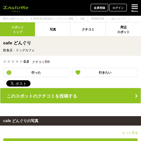
犬と一緒に旅行しよう! イヌトミィ
会員登録
ログイン
愛犬と旅行 ホーム
犬 同伴OKの飲食店/ドッグカフェ 情報
大阪
堺/関西空港
cafe どんぐり
スポット
周辺
写真
クチコミ
トップ
スポット
cafe どんぐり
飲食店・ドッグカフェ
0.0
0
クチコミ
件
行った
行きたい
このスポットのクチコミを投稿する
cafe どんぐりの写真
もっと見る