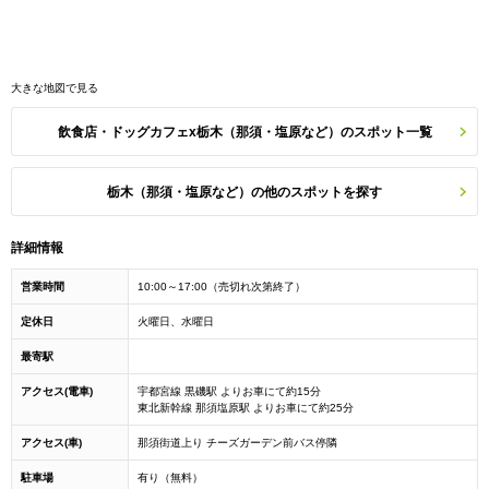
大きな地図で見る
飲食店・ドッグカフェx栃木（那須・塩原など）のスポット一覧
栃木（那須・塩原など）の他のスポットを探す
詳細情報
営業時間
10:00～17:00（売切れ次第終了）
定休日
火曜日、水曜日
最寄駅
アクセス(電車)
宇都宮線 黒磯駅 よりお車にて約15分
東北新幹線 那須塩原駅 よりお車にて約25分
アクセス(車)
那須街道上り チーズガーデン前バス停隣
駐車場
有り（無料）