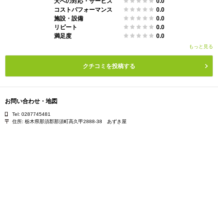
犬への対応・サービス
0.0
コストパフォーマンス
0.0
施設・設備
0.0
リピート
0.0
満足度
0.0
もっと見る
クチコミを投稿する
お問い合わせ・地図
Tel: 0287745481
住所:
栃木県那須郡那須町高久甲2888-38 あずき屋