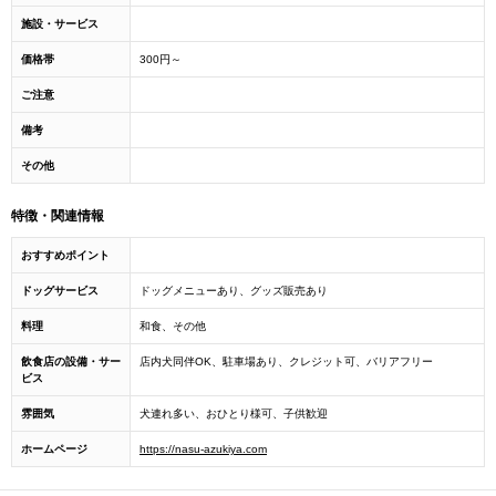
施設・サービス
価格帯
300円～
ご注意
備考
その他
特徴・関連情報
おすすめポイント
ドッグサービス
ドッグメニューあり、グッズ販売あり
料理
和食、その他
飲食店の設備・サー
店内犬同伴OK、駐車場あり、クレジット可、バリアフリー
ビス
雰囲気
犬連れ多い、おひとり様可、子供歓迎
ホームページ
https://nasu-azukiya.com