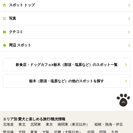
スポット
トップ
写真
クチコミ
周辺
スポット
飲食店・ドッグカフェx栃木（那須・塩原など）のスポット一覧
栃木（那須・塩原など）の他のスポットを探す
エリア別 愛犬と楽しめる旅行/観光情報
北海道
東北
北関東
東京
南関東（東京以外）
箱根・熱海・伊豆
甲信越
北陸
東海
大阪
近畿（大阪以外）
中国
四国
九州