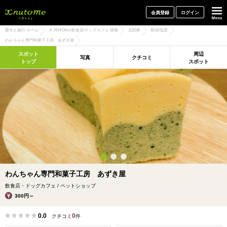
犬と一緒に旅行しよう! イヌトミィ
会員登録
ログイン
愛犬と旅行 ホーム
犬 同伴OKの飲食店/ドッグカフェ 情報
北関東
那須/塩原
わんちゃん専門和菓子工房 あずき屋
スポット
周辺
写真
クチコミ
トップ
スポット
わんちゃん専門和菓子工房 あずき屋
飲食店・ドッグカフェ / ペットショップ
300円～
0.0
0
クチコミ
件