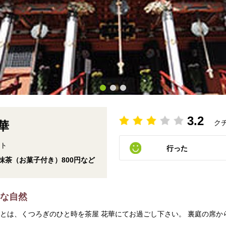
3.2
ク
華
ット
行った
お抹茶（お菓子付き）800円など
かな自然
あとは、くつろぎのひと時を茶屋 花華にてお過ごし下さい。 裏庭の席