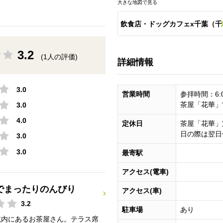
大きな地図で見る
飲食店・ドッグカフェx千葉（千
葉市内・成田・柏・舞浜・浦安
3.2
(1人の評価)
詳細情報
銚子など）のスポット一覧
3.0
営業時間
参拝時間：6:0
茶屋「花華」営
3.0
4.0
定休日
茶屋「花華」
日の際は翌日
3.0
3.0
最寄駅
アクセス(電車)
でまったりのんびり
アクセス(車)
3.2
駐車場
あり
境内にあるお茶屋さん。テラス席