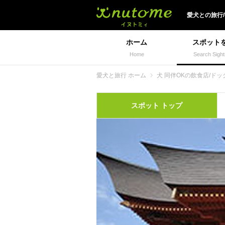
犬と一緒に旅行しよう!
愛犬
との
旅行
ホーム
スポット
Home
Search Sight
愛犬と旅行 ホーム
犬 同伴OKの飲食店/ドッ
スポット
トップ