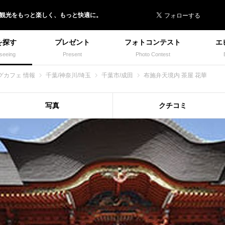
 イヌトミィ
/観光
を
もっと楽しく、
もっと快適に。
を探す
プレゼント
フォトコンテスト
エ
seeing
Present
Photo Contest
グカフェ 情報
千葉/神奈川/埼玉
千葉市/成田
布施弁天境内 茶屋 花華
写真
クチコミ