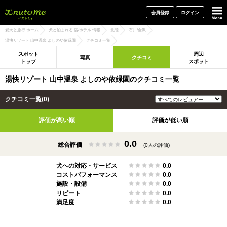
犬と一緒に旅行しよう! イヌトミィ
会員登録
ログイン
愛犬と旅行 ホーム
犬と泊まれる 宿/ホテル 情報
北陸
石川/金沢
湯快リゾート 山中温泉 よしのや依緑園
クチコミ一覧
スポット
周辺
写真
クチコミ
トップ
スポット
湯快リゾート 山中温泉 よしのや依緑園のクチコミ一覧
クチコミ一覧(0)
評価が高い順
評価が低い順
0.0
総合評価
(0人の評価)
犬への対応・サービス
0.0
コストパフォーマンス
0.0
施設・設備
0.0
リピート
0.0
満足度
0.0