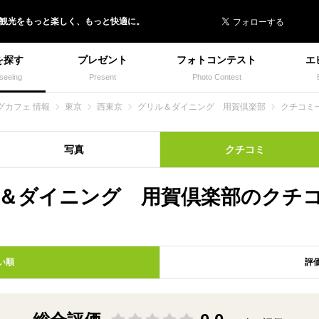
 イヌトミィ
/観光
を
もっと楽しく、
もっと快適に。
を探す
プレゼント
フォトコンテスト
エ
seeing
Present
Photo Contest
グカフェ 情報
東京
西東京
グリル＆ダイニング 用賀倶楽部
クチコミ
写真
クチコミ
＆ダイニング 用賀倶楽部のクチ
い順
評