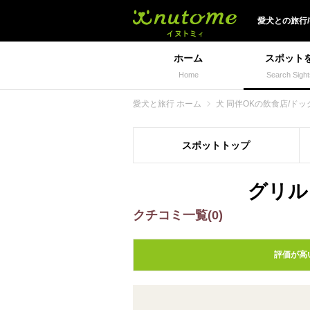
犬と一緒に旅行しよう!
愛犬
との
旅行
ホーム
スポット
Home
Search Sight
愛犬と旅行 ホーム
犬 同伴OKの飲食店/ドッ
スポット
トップ
グリル
クチコミ一覧(0)
評価が高