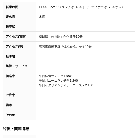
営業時間
11:00～22:00（ランチは14:00まで。ディナーは17:00から）
定休日
水曜
最寄駅
アクセス(電車)
成田線「佐原駅」から徒歩10分
アクセス(車)
東関東自動車道「佐原香取」から10分
駐車場
施設・サービス
価格帯
平日洋食ランチ￥1,650
平日パニーニランチ￥1,200
平日イタリアンディナーコース￥2,100
ご注意
備考
その他
特徴・関連情報