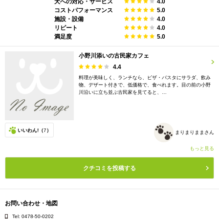
犬への対応・サービス
4.0
コストパフォーマンス
5.0
施設・設備
4.0
リピート
4.0
満足度
5.0
小野川添いの古民家カフェ
4.4
料理が美味しく、ランチなら、ピザ・パスタにサラダ、飲み
物、デザート付きで、低価格で、食べれます。目の前の小野
川沿いに立ち並ぶ古民家を見てると、…
いいわん!（
7
）
まりまりままさん
もっと見る
クチコミを投稿する
お問い合わせ・地図
Tel: 0478-50-0202