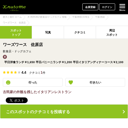
犬と一緒に旅行しよう! イヌトミィ
会員登録
ログイン
愛犬と旅行 ホーム
犬 同伴OKの飲食店/ドッグカフェ 情報
千葉/神奈川/埼玉
千葉/房総
ワーズワース 佐原店
スポット
周辺
写真
クチコミ
トップ
スポット
ワーズワース 佐原店
飲食店・ドッグカフェ
平日洋食ランチ￥1,650 平日パニーニランチ￥1,200 平日イタリアンディナーコース￥2,100
4.4
1
クチコミ
件
行った
行きたい
古民家の外観を残したイタリアンレストラン
このスポットのクチコミを投稿する