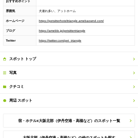
おすすめポイント
雰囲気
犬連れ多い、アットホーム
ホームページ
https://petsitterhoteltriangle.amebaownd.com/
ブログ
https://ameblo.jp/petsittertriangle
Twitter
https://twitter.com/pet_triangle
スポット
トップ
写真
クチコミ
周辺
スポット
宿・ホテルx大阪北部（伊丹空港・高槻など）のスポット一覧
大阪北部（伊丹空港・高槻など）の他のスポットを探す