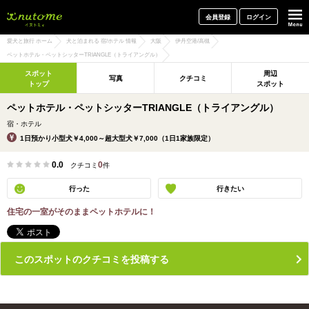
犬と一緒に旅行しよう! イヌトミィ
会員登録
ログイン
愛犬と旅行 ホーム
犬と泊まれる 宿/ホテル 情報
大阪
伊丹空港/高槻
ペットホテル・ペットシッターTRIANGLE（トライアングル）
スポット
周辺
写真
クチコミ
トップ
スポット
ペットホテル・ペットシッターTRIANGLE（トライアングル）
宿・ホテル
1日預かり小型犬￥4,000～超大型犬￥7,000（1日1家族限定）
0.0
0
クチコミ
件
行った
行きたい
住宅の一室がそのままペットホテルに！
このスポットのクチコミを投稿する