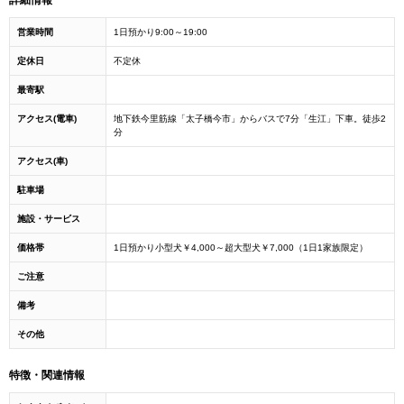
詳細情報
営業時間
1日預かり9:00～19:00
定休日
不定休
最寄駅
アクセス(電車)
地下鉄今里筋線「太子橋今市」からバスで7分「生江」下車。徒歩2
分
アクセス(車)
駐車場
施設・サービス
価格帯
1日預かり小型犬￥4,000～超大型犬￥7,000（1日1家族限定）
ご注意
備考
その他
特徴・関連情報