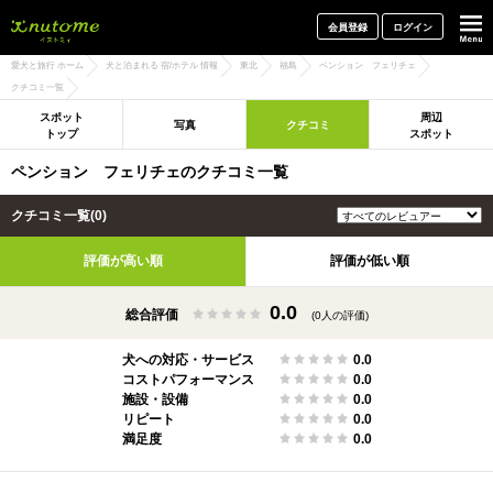
犬と一緒に旅行しよう! イヌトミィ
会員登録
ログイン
愛犬と旅行 ホーム
犬と泊まれる 宿/ホテル 情報
東北
福島
ペンション フェリチェ
クチコミ一覧
スポット
周辺
写真
クチコミ
トップ
スポット
ペンション フェリチェのクチコミ一覧
クチコミ一覧(0)
評価が高い順
評価が低い順
0.0
総合評価
(0人の評価)
犬への対応・サービス
0.0
コストパフォーマンス
0.0
施設・設備
0.0
リピート
0.0
満足度
0.0