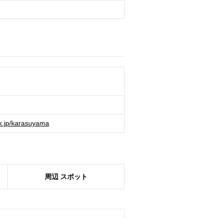
rk.jp/karasuyama
周辺
スポット