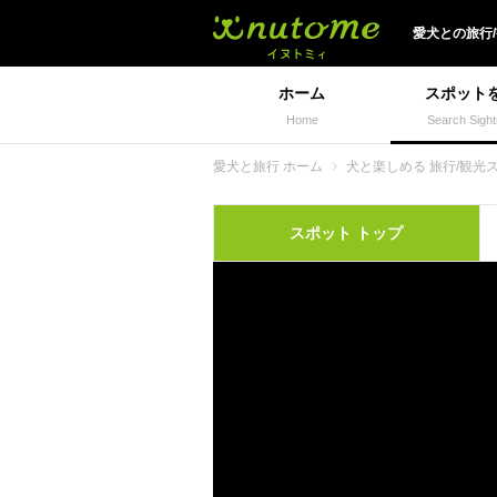
犬と一緒に旅行しよう!
愛犬
との
旅行
ホーム
スポット
Home
Search Sight
愛犬と旅行 ホーム
犬と楽しめる 旅行/観光
スポット
トップ