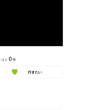
0
チコミ
件
行きたい