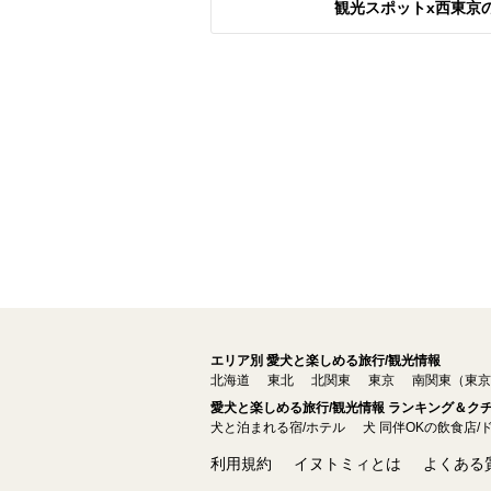
観光スポットx西東京
エリア別 愛犬と楽しめる旅行/観光情報
北海道
東北
北関東
東京
南関東（東京
愛犬と楽しめる旅行/観光情報 ランキング＆ク
犬と泊まれる宿/ホテル
犬 同伴OKの飲食店/
利用規約
イヌトミィとは
よくある