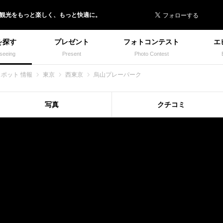
 イヌトミィ
/観光
を
もっと楽しく、
もっと快適に。
を探す
プレゼント
フォトコンテスト
エ
seeing
Present
Photo Contest
スポット 情報
東京
西東京
烏山プレーパーク
写真
クチコミ