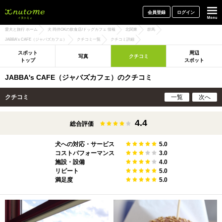
犬と一緒に旅行しよう! イヌトミィ
会員登録
ログイン
愛犬と旅行 ホーム
犬 同伴OKの飲食店/ドッグカフェ 情報
北関東
群馬
JABBA's CAFE（ジャバズカフェ）
クチコミ一覧
クチコミ詳細
スポット
周辺
写真
クチコミ
トップ
スポット
JABBA's CAFE（ジャバズカフェ）のクチコミ
クチコミ
一覧
次へ
4.4
総合評価
犬への対応・サービス
5.0
コストパフォーマンス
3.0
施設・設備
4.0
リピート
5.0
満足度
5.0