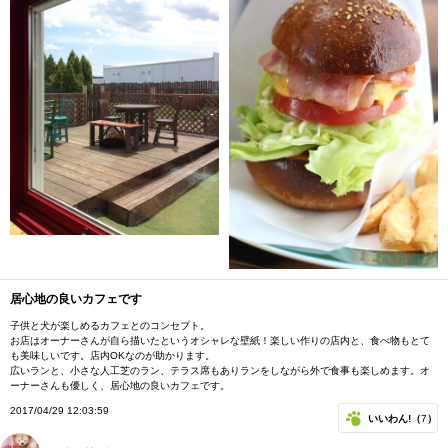
居心地の良いカフェです
子供と犬が楽しめるカフェとのコンセプト。
お店はオーナーさんが自ら描いたというオシャレな壁紙！楽しい作りの店内と、食べ物もとて
も美味しいです。店内OKなのが助かります。
広いランと、小さな人工芝のラン、テラス席もありランをしながら外で食事も楽しめます。オ
ーナーさんも優しく、居心地の良いカフェです。
2017/04/29 12:03:59
いいわん!（
7
）