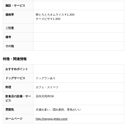
施設・サービス
価格帯
卵とろとろオムライス￥1,300
チーズピザ￥1,300
ご注意
備考
その他
特徴・関連情報
おすすめポイント
ドッグサービス
ドッグランあり
料理
カフェ・スイーツ
飲食店の設備・サー
店内犬同伴OK
ビス
雰囲気
犬連れ多い、隠れ家的、景色がいい
ホームページ
http://muyuju.jimdo.com/