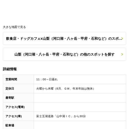
大きな地図で見る
飲食店・ドッグカフェx山梨（河口湖・八ヶ岳・甲府・石和など）のスポット一覧
山梨（河口湖・八ヶ岳・甲府・石和など）の他のスポットを探す
詳細情報
営業時間
11：00～日暮れ
定休日
火曜から木曜（8月、ＧＷ、年末年始は無休）
最寄駅
アクセス(電車)
アクセス(車)
富士五湖道路「山中湖ＩＣ」から30分
駐車場