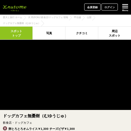
犬と一緒に旅行しよう! イヌトミィ
会員登録
ログイン
愛犬と旅行 ホーム
犬 同伴OKの飲食店/ドッグカフェ 情報
甲信越
山梨
ドッグカフェ無憂樹（むゆうじゅ）
スポット
周辺
写真
クチコミ
トップ
スポット
ドッグカフェ無憂樹（むゆうじゅ）
飲食店・ドッグカフェ
卵とろとろオムライス￥1,300 チーズピザ￥1,300