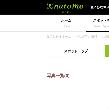
犬と一緒に旅行しよう!
愛犬
との
旅行
ホーム
スポット
Home
Search Sight
愛犬と旅行 ホーム
ドッグラン 情報
北関
スポット
トップ
写真一覧(0)