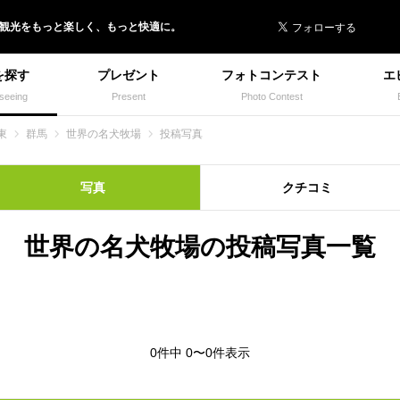
 イヌトミィ
/観光
を
もっと楽しく、
もっと快適に。
を探す
プレゼント
フォトコンテスト
エ
seeing
Present
Photo Contest
東
群馬
世界の名犬牧場
投稿写真
写真
クチコミ
世界の名犬牧場の投稿写真一覧
0件中 0〜0件表示