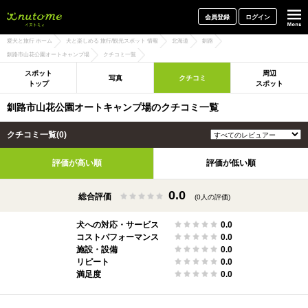
犬と一緒に旅行しよう! イヌトミィ
会員登録
ログイン
愛犬と旅行 ホーム
犬と楽しめる 旅行/観光スポット 情報
北海道
釧路
釧路市山花公園オートキャンプ場
クチコミ一覧
スポット
周辺
写真
クチコミ
トップ
スポット
釧路市山花公園オートキャンプ場のクチコミ一覧
クチコミ一覧(0)
評価が高い順
評価が低い順
0.0
総合評価
(0人の評価)
犬への対応・サービス
0.0
コストパフォーマンス
0.0
施設・設備
0.0
リピート
0.0
満足度
0.0