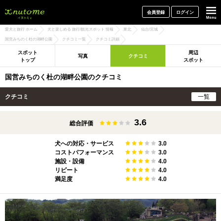
犬と一緒に旅行しよう! イヌトミィ
会員登録
ログイン
愛犬と旅行 ホーム
犬と楽しめる 旅行/観光スポット 情報
東北
仙台/宮城
国営みちのく杜の湖畔公園
クチコミ一覧
クチコミ詳細
スポット
周辺
写真
クチコミ
トップ
スポット
国営みちのく杜の湖畔公園のクチコミ
クチコミ
一覧
3.6
総合評価
犬への対応・サービス
3.0
コストパフォーマンス
3.0
施設・設備
4.0
リピート
4.0
満足度
4.0