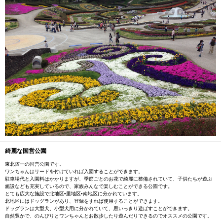
綺麗な国営公園
東北随一の国営公園です。
ワンちゃんはリードを付けていれば入園することができます。
駐車場代と入園料はかかりますが、季節ごとのお花で綺麗に整備されていて、子供たちが遊ぶ
施設なども充実しているので、家族みんなで楽しむことができる公園です。
とても広大な施設で北地区•里地区•南地区に分かれています。
北地区にはドッグランがあり、登録をすれば使用することができます。
ドッグランは大型犬、小型犬用に分かれていて、思いっきり遊ばすことができます。
自然豊かで、のんびりとワンちゃんとお散歩したり遊んだりできるのでオススメの公園です。