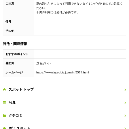
ご注意
潮の満ち引きによって利用できないタイミングがあるのでご注意く
ださい。
干潟の利用には受付が必要です。
備考
その他
特徴・関連情報
おすすめポイント
雰囲気
景色がいい
ホームページ
https://www.city.ogi.lg.jp/main/5574.html
スポット
トップ
写真
クチコミ
周辺
スポット