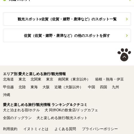
観光スポットx佐賀（佐賀・嬉野・唐津など）のスポット一覧
佐賀（佐賀・嬉野・唐津など）の他のスポットを探す
エリア別 愛犬と楽しめる旅行/観光情報
北海道
東北
北関東
東京
南関東（東京以外）
箱根・熱海・伊豆
甲信越
北陸
東海
大阪
近畿（大阪以外）
中国
四国
九州
沖縄
愛犬と楽しめる旅行/観光情報 ランキング＆クチコミ
犬と泊まれる宿/ホテル
犬 同伴OKの飲食店/ドッグカフェ
全国のドッグラン
犬と楽しめる旅行/観光スポット
利用規約
イヌトミィとは
よくある質問
プライバシーポリシー