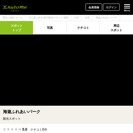
犬と一緒に旅行しよう! イヌトミィ
会員登録
ログイン
愛犬と旅行 ホーム
犬と楽しめる 旅行/観光スポット 情報
九州
佐賀
海遊ふれあいパーク
スポット
周辺
写真
クチコミ
トップ
スポット
海遊ふれあいパーク
観光スポット
0.0
0
クチコミ
件