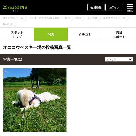
犬と一緒に旅行しよう! イヌトミィ
会員登録
ログイン
愛犬と旅行 ホーム
犬と楽しめる 旅行/観光スポット 情報
東北
仙台/宮城
オニコウベスキー場
投稿写真
スポット
周辺
写真
クチコミ
トップ
スポット
オニコウベスキー場の投稿写真一覧
写真一覧(1)