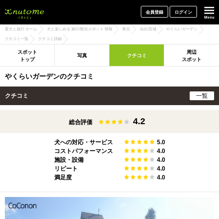
犬と一緒に旅行しよう! イヌトミィ
会員登録
ログイン
愛犬と旅行 ホーム
犬と楽しめる 旅行/観光スポット 情報
東北
仙台/宮城
やくらいガーデン
クチコミ一覧
クチコミ詳細
スポット
周辺
写真
クチコミ
トップ
スポット
やくらいガーデンのクチコミ
クチコミ
一覧
4.2
総合評価
犬への対応・サービス
5.0
コストパフォーマンス
4.0
施設・設備
4.0
リピート
4.0
満足度
4.0