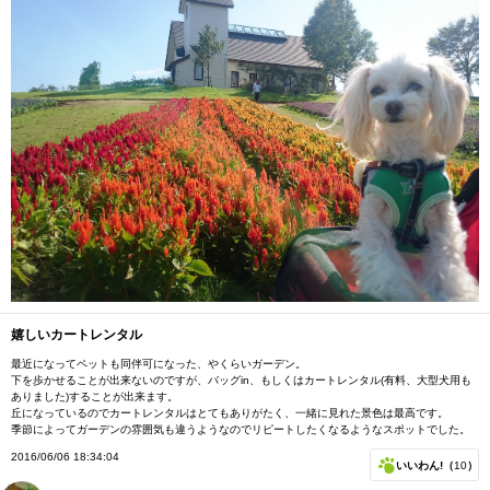
嬉しいカートレンタル
最近になってペットも同伴可になった、やくらいガーデン。
下を歩かせることが出来ないのですが、バッグin、もしくはカートレンタル(有料、大型犬用も
ありました)することが出来ます。
丘になっているのでカートレンタルはとてもありがたく、一緒に見れた景色は最高です。
季節によってガーデンの雰囲気も違うようなのでリピートしたくなるようなスポットでした。
2016/06/06 18:34:04
いいわん!（
10
）