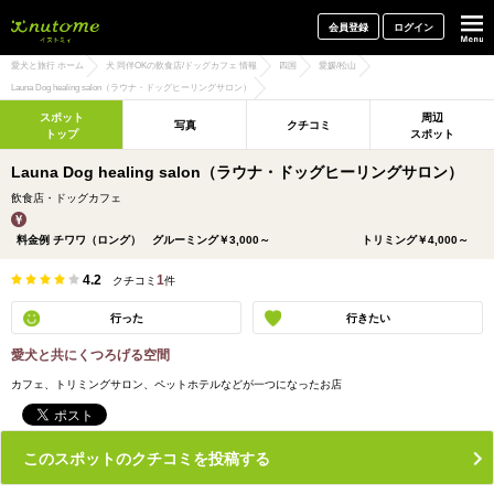
犬と一緒に旅行しよう! イヌトミィ
会員登録
ログイン
愛犬と旅行 ホーム
犬 同伴OKの飲食店/ドッグカフェ 情報
四国
愛媛/松山
Launa Dog healing salon（ラウナ・ドッグヒーリングサロン）
スポット
周辺
写真
クチコミ
トップ
スポット
Launa Dog healing salon（ラウナ・ドッグヒーリングサロン）
飲食店・ドッグカフェ
料金例 チワワ（ロング） グルーミング￥3,000～ トリミング￥4,000～
4.2
1
クチコミ
件
行った
行きたい
愛犬と共にくつろげる空間
カフェ、トリミングサロン、ペットホテルなどが一つになったお店
このスポットのクチコミを投稿する