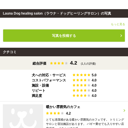
Launa Dog healing salon（ラウナ・ドッグヒーリングサロン）の写真
もっと見る
写真を投稿する
クチコミ
4.2
総合評価
(1人の評価)
犬への対応・サービス
5.0
コストパフォーマンス
4.0
施設・設備
4.0
リピート
4.0
満足度
4.0
暖かい雰囲気のカフェ
4.2
とても清潔感がある暖かい雰囲気のカフェです。 トリミング
サロンと宿泊施設があります。 バギー乗せでも入りやすい店