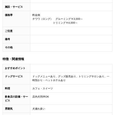
施設・サービス
価格帯
料金例
チワワ（ロング） グルーミング￥3,000～
トリミング￥4,000～
ご注意
備考
その他
特徴・関連情報
おすすめポイント
ドッグサービス
ドッグメニューあり、グッズ販売あり、トリミングサロンあり、一
時預かり・ペットホテルあり
料理
カフェ・スイーツ
飲食店の設備・サー
店内犬同伴OK
ビス
雰囲気
犬連れ多い