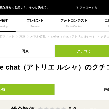
 イヌトミィ
/観光
を
もっと楽しく、
もっと快適に。
を探す
プレゼント
フォトコンテスト
エ
seeing
Present
Photo Contest
旅行スポット
東京
六本木/赤坂
atelier le chat（アトリエ ルシャ）
クチ
写真
クチコミ
ier le chat（アトリエ ルシャ）のク
い順
評