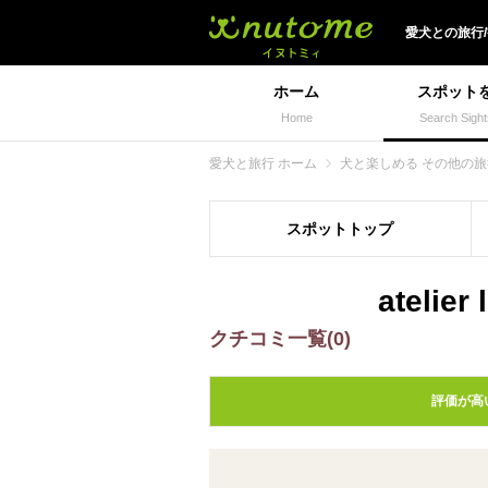
犬と一緒に旅行しよう!
愛犬
との
旅行
ホーム
スポット
Home
Search Sight
愛犬と旅行 ホーム
犬と楽しめる その他の
スポット
トップ
atel
クチコミ一覧(0)
評価が高