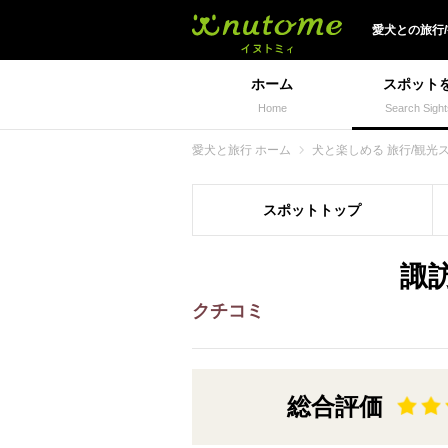
犬と一緒に旅行しよう!
愛犬
との
旅行
ホーム
スポット
Home
Search Sight
愛犬と旅行 ホーム
犬と楽しめる 旅行/観光
スポット
トップ
諏
クチコミ
総合評価