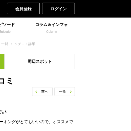
会員登録
ログイン
ピソード
コラム＆インフォ
Episode
Column
ミ一覧
クチコミ詳細
周辺
スポット
コミ
前へ
一覧
ない
ーキングがとてもいいので、オススメで