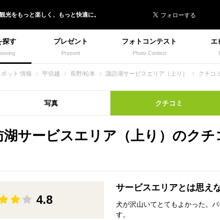
 イヌトミィ
/観光
を
もっと楽しく、
もっと快適に。
を探す
プレゼント
フォトコンテスト
エ
seeing
Present
Photo Contest
スポット 情報
甲信越
長野/松本
諏訪湖サービスエリア（上り）
クチコ
写真
クチコミ
訪湖サービスエリア（上り）のクチ
サービスエリアとは思え
4.8
犬が沢山いてとてもよかった。パ
す。