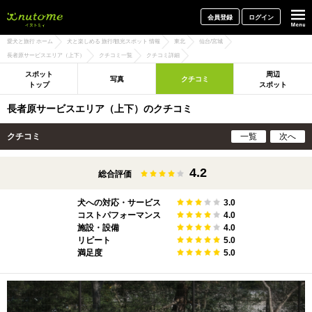
犬と一緒に旅行しよう! イヌトミィ
会員登録
ログイン
愛犬と旅行 ホーム
犬と楽しめる 旅行/観光スポット 情報
東北
仙台/宮城
長者原サービスエリア（上下）
クチコミ一覧
クチコミ詳細
スポット
周辺
写真
クチコミ
トップ
スポット
長者原サービスエリア（上下）のクチコミ
クチコミ
一覧
次へ
4.2
総合評価
犬への対応・サービス
3.0
コストパフォーマンス
4.0
施設・設備
4.0
リピート
5.0
満足度
5.0