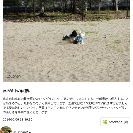
旅の途中の休憩に
東北自動車道の長者原SAのドッグランです。旅の途中じゃなくても、一般道から侵入すること
が出来るのと、無料なのでよく利用しています。芝生ではなくて砂なので汚れますけど楽しん
でる姿は嬉しいものです。平日は空いているのでワンチャンが苦手なワンチャンもドッグラン
の楽しさを堪能できると思います。
2016/06/06 18:36:16
いいわん!（
0
）
CoCononさん