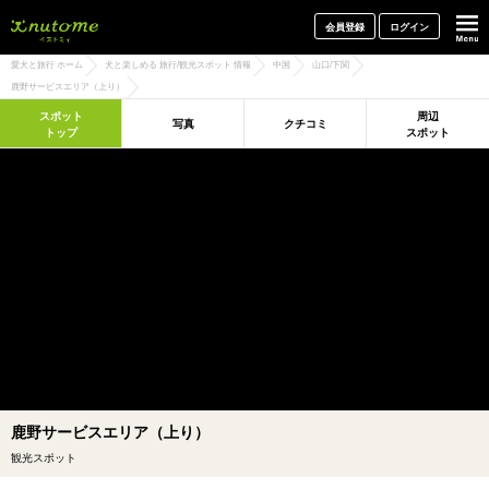
犬と一緒に旅行しよう! イヌトミィ
会員登録
ログイン
愛犬と旅行 ホーム
犬と楽しめる 旅行/観光スポット 情報
中国
山口/下関
鹿野サービスエリア（上り）
スポット
周辺
写真
クチコミ
トップ
スポット
鹿野サービスエリア（上り）
観光スポット