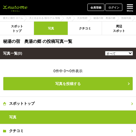
犬と一緒に旅行しよう! イヌトミィ
会員登録
ログイン
愛犬と旅行 ホーム
犬と泊まれる 宿/ホテル 情報
九州
大分/別府
秘湯の宿 奥湯の郷
投稿写真
スポット
周辺
写真
クチコミ
トップ
スポット
秘湯の宿 奥湯の郷 の投稿写真一覧
写真一覧(0)
0件中 0〜0件表示
写真を投稿する
スポット
トップ
写真
クチコミ