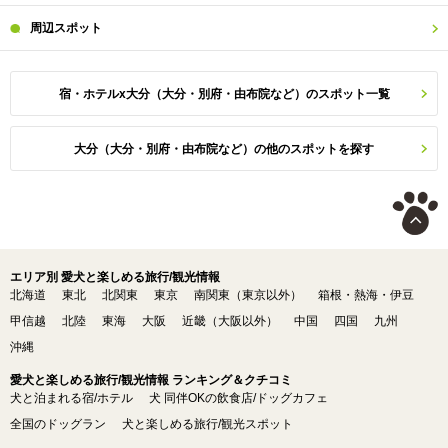
周辺
スポット
宿・ホテルx大分（大分・別府・由布院など）のスポット一覧
大分（大分・別府・由布院など）の他のスポットを探す
エリア別 愛犬と楽しめる旅行/観光情報
北海道
東北
北関東
東京
南関東（東京以外）
箱根・熱海・伊豆
甲信越
北陸
東海
大阪
近畿（大阪以外）
中国
四国
九州
沖縄
愛犬と楽しめる旅行/観光情報 ランキング＆クチコミ
犬と泊まれる宿/ホテル
犬 同伴OKの飲食店/ドッグカフェ
全国のドッグラン
犬と楽しめる旅行/観光スポット