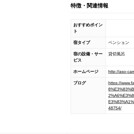
特徴・関連情報
おすすめポイン
ト
宿タイプ
ペンション
宿の設備・サー
貸切風呂
ビス
ホームページ
http://aso-ca
ブログ
https://ww
8%E3%83%
2%A6%E3%8
E3%83%A1%
48754/