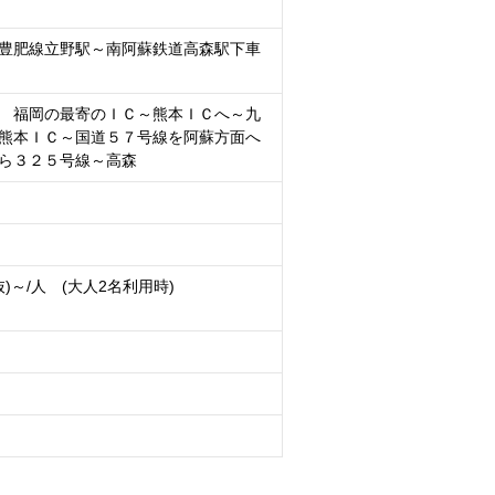
豊肥線立野駅～南阿蘇鉄道高森駅下車
 福岡の最寄のＩＣ～熊本ＩＣへ～九
熊本ＩＣ～国道５７号線を阿蘇方面へ
ら３２５号線～高森
税抜)～/人 (大人2名利用時)