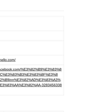
mello.com/
w.facebook.com/%E3%82%B9%E3%83%8
BC%E3%83%B3%E3%83%8F%E3%8
2%B9inn%E3%82%AD%E3%83%A3%
E3%83%AA%E3%82%AA-3283456338