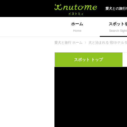
犬と一緒に旅行しよう!
愛犬
との
旅行
ホーム
スポット
Home
Search Sight
愛犬と旅行 ホーム
犬と泊まれる 宿/ホテル 
スポット
トップ