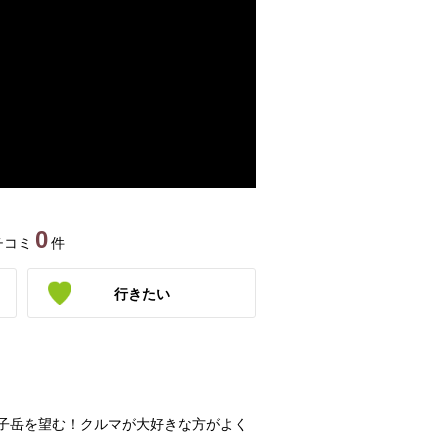
0
チコミ
件
行きたい
子岳を望む！クルマが大好きな方がよく