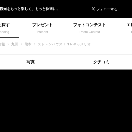
 イヌトミィ
/観光
を
もっと楽しく、
もっと快適に。
を探す
プレゼント
フォトコンテスト
エ
seeing
Present
Photo Contest
情報
九州
熊本
スト－ンハウスＩＮＮキャメリオ
写真
クチコミ