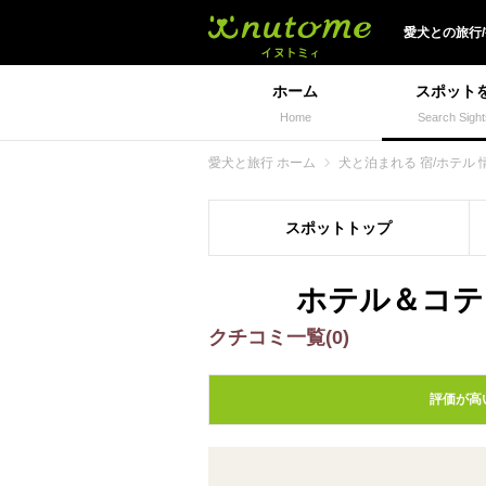
犬と一緒に旅行しよう!
愛犬
との
旅行
ホーム
スポット
Home
Search Sight
愛犬と旅行 ホーム
犬と泊まれる 宿/ホテル 
スポット
トップ
ホテル＆コテ
クチコミ一覧(0)
評価が高