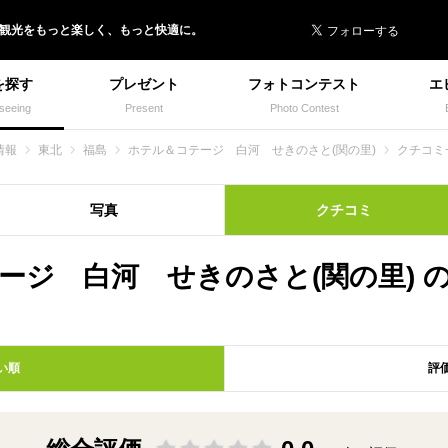
 イヌトミィ
/観光
を
もっと楽しく、
もっと快適に。
を探す
プレゼント
フォトコンテスト
エ
seeing
Present
Photo Contest
情報
東北
福島
ホテル＆コテージ 白河 せきのさと(関の里)
クチコミ
写真
クチコミ
ージ 白河 せきのさと(関の里) 
い順
評