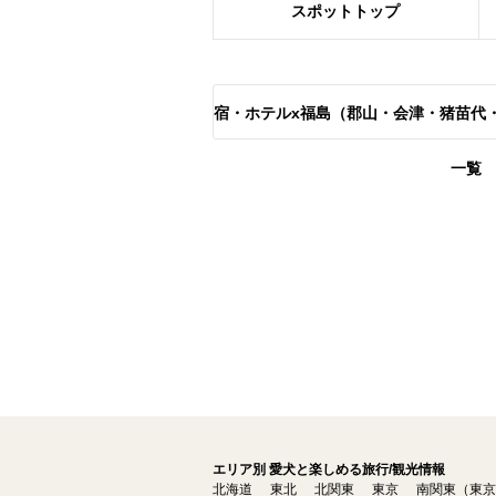
スポット
トップ
宿・ホテルx福島（郡山・会津・猪苗代
一覧
エリア別 愛犬と楽しめる旅行/観光情報
北海道
東北
北関東
東京
南関東（東京