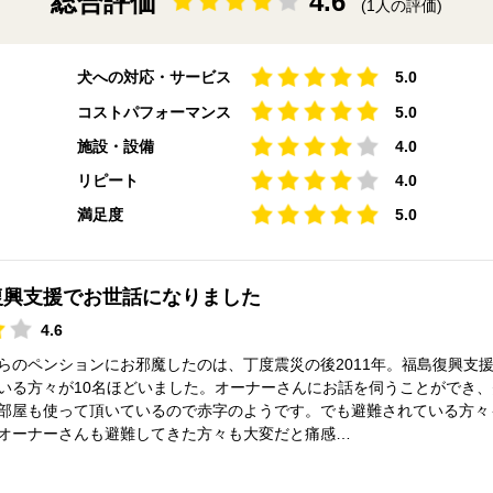
総合評価
4.6
(1人の評価)
犬への対応・サービス
5.0
コストパフォーマンス
5.0
施設・設備
4.0
リピート
4.0
満足度
5.0
復興支援でお世話になりました
4.6
らのペンションにお邪魔したのは、丁度震災の後2011年。福島復興支
いる方々が10名ほどいました。オーナーさんにお話を伺うことができ、
部屋も使って頂いているので赤字のようです。でも避難されている方々
オーナーさんも避難してきた方々も大変だと痛感…