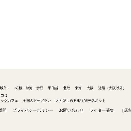
以外）
箱根・熱海・伊豆
甲信越
北陸
東海
大阪
近畿（大阪以外）
チコミ
ドッグカフェ
全国のドッグラン
犬と楽しめる旅行/観光スポット
質問
プライバシーポリシー
お問い合わせ
ライター募集
［店