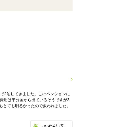
援で2泊してきました。このペンションに
費用は半分国から出ているそうですが3
もとても明るかったので救われました。
いいわん!（
5
）