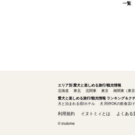
一覧
エリア別 愛犬と楽しめる旅行/観光情報
北海道
東北
北関東
東京
南関東（東京
愛犬と楽しめる旅行/観光情報 ランキング＆ク
犬と泊まれる宿/ホテル
犬 同伴OKの飲食店/
利用規約
イヌトミィとは
よくある
© inutome