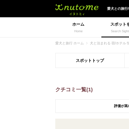
犬と一緒に旅行しよう!
愛犬
との
旅行
ホーム
スポット
Home
Search Sight
愛犬と旅行 ホーム
犬と泊まれる 宿/ホテル 
スポット
トップ
クチコミ一覧(1)
評価が高