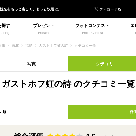
 イヌトミィ
/観光
を
もっと楽しく、
もっと快適に。
を探す
プレゼント
フォトコンテスト
エ
seeing
Present
Photo Contest
情報
東北
福島
ガストホフ虹の詩
クチコミ一覧
写真
クチコミ
ガストホフ虹の詩 のクチコミ一覧
い順
評