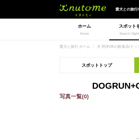
犬と一緒に旅行しよう!
愛犬
との
旅行
ホーム
スポット
Home
Search Sight
愛犬と旅行 ホーム
犬 同伴OKの飲食店/ドッ
スポット
トップ
DOGRUN
写真一覧(0)