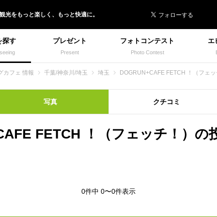
 イヌトミィ
/観光
を
もっと楽しく、
もっと快適に。
を探す
プレゼント
フォトコンテスト
エ
seeing
Present
Photo Contest
グカフェ 情報
千葉/神奈川/埼玉
埼玉
DOGRUN+CAFE FETCH ！（フェ
写真
クチコミ
+CAFE FETCH ！（フェッチ！）
0件中 0〜0件表示